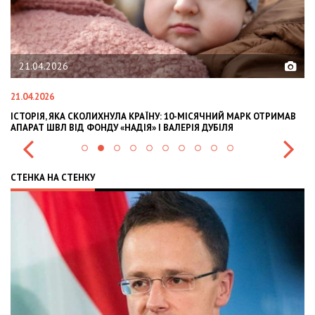
21.04.2026
21.04.2026
02
ІСТОРІЯ, ЯКА СКОЛИХНУЛА КРАЇНУ: 10-МІСЯЧНИЙ МАРК ОТРИМАВ
OL
АПАРАТ ШВЛ ВІД ФОНДУ «НАДІЯ» І ВАЛЕРІЯ ДУБІЛЯ
IN
СТЕНКА НА СТЕНКУ