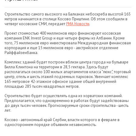
Строительство самого высокого на Балканах небоскреба высотой 165
метров начинается в столице Косово Приштине. Об этом сообщили в
четверг косовские СМИ, передает
РИА Новости
.
Проект стоимостью 400 миллионов евро финансируют косовская
компания ENK Invest Group и еще четыре фирмы из Албании. Кроме
того, 75 миллионов евро инвестировала Международная финансовая
корпорация и еще 15 миллионов евро - австрийское отделение
Райффайзенбанка.
Комплекс зданий будет построен вблизи центра города на бульваре
Билла Клинтона на территории в 28,5 гектара. Здесь будут
располагаться около 100 жилых апартаментов класса "люкс", торговый
центр, отель и шесть этажей подземных парковок. Увенчает комплекс
165-метровое 42-этажное офисное здание общей внутренней
площадью 285 тысяч квадратных метров.
Строительство будет осуществлять одна из хорватских компаний.
Предполагается, что одновременно в работах будут задействованы
до двух тысяч человек. Прогнозируемые сроки строительства - шесть
лет.
Косово - автономный край Сербии, власти которого в феврале в
одностороннем порядке объявили независимость.