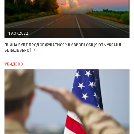
19.07.2022
"ВІЙНА БУДЕ ПРОДОВЖУВАТИСЯ": В ЄВРОПІ ОБІЦЯЮТЬ УКРАЇНІ
БІЛЬШЕ ЗБРОЇ
УВИДЕНО