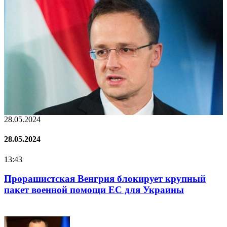
22.01.2024
22.01.2024
16:25
 Венгрия блокирует крупный
Нацполіція лякає
 помощи ЕС для Украины
криміногенної ситу
поліціянтів на ві