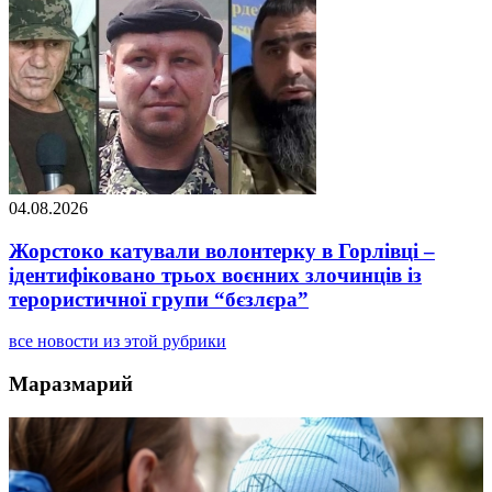
04.08.2026
Жорстоко катували волонтерку в Горлівці –
ідентифіковано трьох воєнних злочинців із
терористичної групи “бєзлєра”
все новости из этой рубрики
Маразмарий