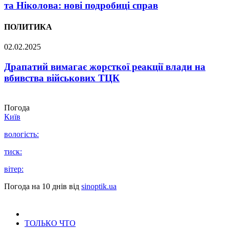
та Ніколова: нові подробиці справ
ПОЛИТИКА
02.02.2025
Драпатий вимагає жорсткої реакції влади на
вбивства військових ТЦК
Погода
Київ
вологість:
тиск:
вітер:
Погода на 10 днів від
sinoptik.ua
ТОЛЬКО ЧТО