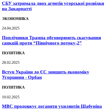
СБУ затримала двох агентів угорської розвідки
на Закарпатті
ЭКОНОМИКА
24.04.2025
Поплічники Трампа обговорюють скасування
санкцій проти “Північного потоку-2”
ПОЛИТИКА
28.02.2025
Вступ України до ЄС знищить економіку
Угорщини - Орбан
ПОЛИТИКА
10.02.2025
МВС продовжує доганяти ухилянтів Шабуніна