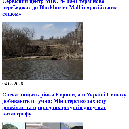
Сервісний центр МВС № 8041 терміново
переїжджає до Blockbuster Mall із «російським
слідом»
04.08.2026
Спека нищить річки Європи, а в Україні Синюху
добивають штучно: Міністерство захисту
довкілля та природних ресурсів допускає
катастрофу