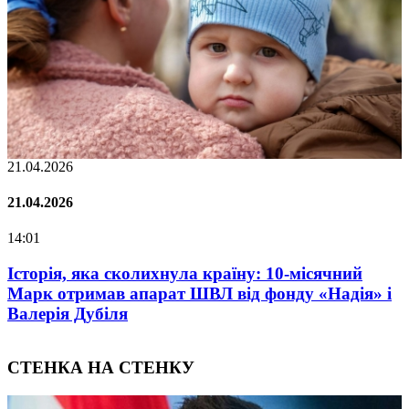
02.02.2026
02.02.2026
07:00
олихнула країну: 10-місячний
Oleksii Abasov: H
парат ШВЛ від фонду «Надія» і
Attract Internatio
During War
СТЕНКА НА СТЕНКУ