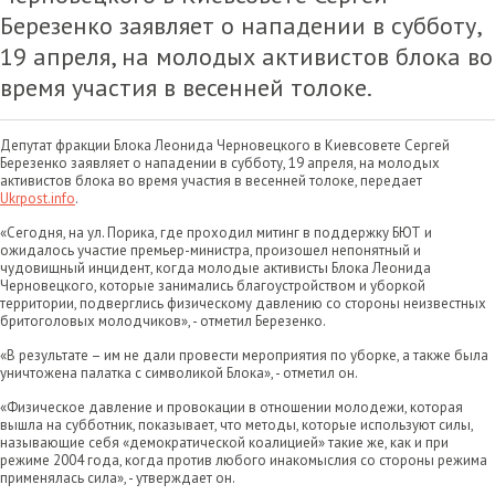
Березенко заявляет о нападении в субботу,
19 апреля, на молодых активистов блока во
время участия в весенней толоке.
Депутат фракции Блока Леонида Черновецкого в Киевсовете Сергей
Березенко заявляет о нападении в субботу, 19 апреля, на молодых
активистов блока во время участия в весенней толоке, передает
Ukrpost.info
.
«Сегодня, на ул. Порика, где проходил митинг в поддержку БЮТ и
ожидалось участие премьер-министра, произошел непонятный и
чудовищный инцидент, когда молодые активисты Блока Леонида
Черновецкого, которые занимались благоустройством и уборкой
территории, подверглись физическому давлению со стороны неизвестных
бритоголовых молодчиков», - отметил Березенко.
«В результате – им не дали провести мероприятия по уборке, а также была
уничтожена палатка с символикой Блока», - отметил он.
«Физическое давление и провокации в отношении молодежи, которая
вышла на субботник, показывает, что методы, которые используют силы,
называющие себя «демократической коалицией» такие же, как и при
режиме 2004 года, когда против любого инакомыслия со стороны режима
применялась сила», - утверждает он.