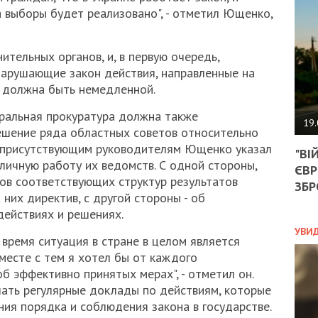
АГЕ
 выборы будет реализовано", - отметил Ющенко,
УГО
РОЗ
НА
ительных органов, и, в первую очередь,
ЗАК
 нарушающие закон действия, направленные на
, должна быть немедленной.
еральная прокуратура должна также
ЭКО
19.
ешение ряда областных советов относительно
ТРА
м присутствующим руководителям Ющенко указал
"ВІ
ОБГ
личную работу их ведомств. С одной стороны,
ЄВР
СКА
ов соответствующих структур результатов
САН
ЗБР
них директив, с другой стороны - об
ПРО
“ПІ
ействиях и решениях.
ПОТ
УВИ
время ситуация в стране в целом является
месте с тем я хотел бы от каждого
б эффективно принятых мерах", - отметил он.
ПОЛ
ать регулярные доклады по действиям, которые
ия порядка и соблюдения закона в государстве.
УКР