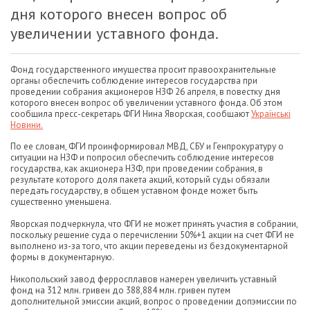
дня которого внесен вопрос об
увеличении уставного фонда.
Фонд государственного имущества просит правоохранительные
органы обеспечить соблюдение интересов государства при
проведении собрания акционеров НЗФ 26 апреля, в повестку дня
которого внесен вопрос об увеличении уставного фонда. Об этом
сообщила пресс-секретарь ФГИ Нина Яворская, сообщают
Українські
Новини.
По ее словам, ФГИ проинформировал МВД, СБУ и Генпрокуратуру о
ситуации на НЗФ и попросил обеспечить соблюдение интересов
государства, как акционера НЗФ, при проведении собрания, в
результате которого доля пакета акций, который суды обязали
передать государству, в общем уставном фонде может быть
существенно уменьшена.
Яворская подчеркнула, что ФГИ не может принять участия в собрании,
поскольку решение суда о перечислении 50%+1 акции на счет ФГИ не
выполнено из-за того, что акции переведены из бездокументарной
формы в документарную.
Никопольский завод ферросплавов намерен увеличить уставный
фонд на 312 млн. гривен до 388,884 млн. гривен путем
дополнительной эмиссии акций, вопрос о проведении допэмиссии по