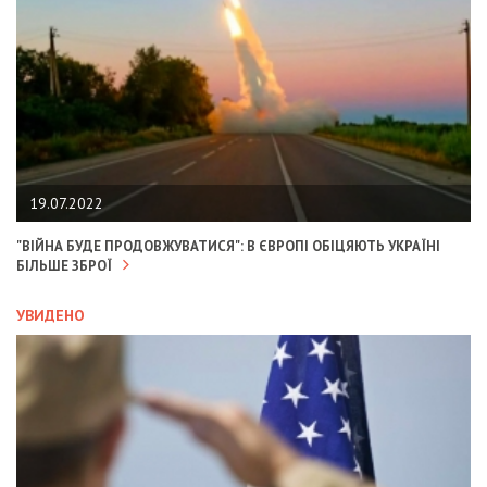
19.07.2022
"ВІЙНА БУДЕ ПРОДОВЖУВАТИСЯ": В ЄВРОПІ ОБІЦЯЮТЬ УКРАЇНІ
БІЛЬШЕ ЗБРОЇ
УВИДЕНО