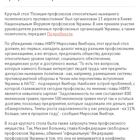
Круглый стол "Позиция профсоюзов относительно нынешнего
политического противостояния" был организован 13 апреля в Киеве
Национальным Форумом профсоюзов Украины. В нем приняли участие
руководители различных профсоюзных организаций Украины, а также
политологи, передают
Подробности
.
По убеждению главы НФПУ Мирослава Якибчука, этот круглый стол
должен, во-первых, наладить диалог между разными профсоюзными
организациями, а во-вторых, предложить обществу дискуссию
относительно уровня зарплат, социального обеспечения,
медицинских услуг и доступного жилья. "То есть тех вопросов,
которые намного больше интересуют людей труда, чем предметы
дискуссии нынешних политиков - как, например, размещение системы
противоракетной обороны в Чехии или перспективы вступления
Украины в НАТО", - подчеркнул Якибчук. Наиболее острой проблемой, с
которой сталкиваются сегодня профсоюзы, по мнению главы НФПУ,
является невыплата зарплат. "Задолженность по ним составляет 800
миллионов гривен, причем 500 миллионов гривен могут так и остаться
долгами, поскольку предприятия, которые задолжали эти деньги, уже
обанкротились. Темпы роста задолженности у нас рекордные - на 11%
больше, чем в прошлом году", - сообщил Мирослав Якибчук.
В ходе круглого стола была также затронута тема профсоюзного
имущества. Так, Михаил Волынец, глава Конфедерации свободных
профсоюзов Украины, обвинил "официальную" Федерацию
профсоюзов Украины в том, что она не вмешивается в конфликты