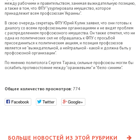
между рабочими и правительством, занимая выжидательную позицию,
а также в том, что ФПУ "узурпировала имущество, которое
принадлежит всем профсоюзам Украины".
В свою очередь секретарь ФПУ Юрий Кулик заявил, что они готовы к
диалогу со всеми профсоюзными организациями и не видят проблем
с распределением профсоюзного имущества. Он также отметил, что ни
одна из политических сил не обращалась к ФПУ с просьбой
присоединиться к политическим акциям, и позиция профсоюзов
является не "выжидательной, а нейтральной - какой и должна быть у
профсоюзной организации".
По мнению политолога Сергея Тарана, сильные профсоюзы могли бы
ослабить противостояние между "оранжевыми" и "бело-синими".
Общее количество просмотров:
774
Facebook
Twitter
Google+
БОЛЬШЕ НОВОСТЕЙ ИЗ ЭТОЙ РУБРИКИ