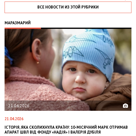
ВСЕ НОВОСТИ ИЗ ЭТОЙ РУБРИКИ
МАРАЗМАРИЙ
21.04.2026
21.04.2026
02
ІСТОРІЯ, ЯКА СКОЛИХНУЛА КРАЇНУ: 10-МІСЯЧНИЙ МАРК ОТРИМАВ
OL
АПАРАТ ШВЛ ВІД ФОНДУ «НАДІЯ» І ВАЛЕРІЯ ДУБІЛЯ
IN