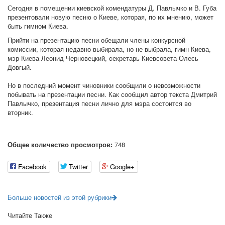
Сегодня в помещении киевской комендатуры Д. Павлычко и В. Губа
презентовали новую песню о Киеве, которая, по их мнению, может
быть гимном Киева.
Прийти на презентацию песни обещали члены конкурсной
комиссии, которая недавно выбирала, но не выбрала, гимн Киева,
мэр Киева Леонид Черновецкий, cекретарь Киевсовета Олесь
Довгый.
Но в последний момент чиновники сообщили о невозможности
побывать на презентации песни. Как сообщил автор текста Дмитрий
Павлычко, презентация песни лично для мэра состоится во
вторник.
Общее количество просмотров:
748
Facebook
Twitter
Google+
Больше новостей из этой рубрики
Читайте Также