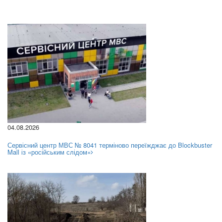
04.08.2026
Сервісний центр МВС № 8041 терміново переїжджає до Blockbuster
Mall із «російським слідом»