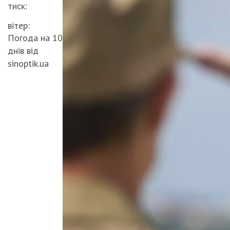
тиск:
вітер:
Погода на 10
днів від
sinoptik.ua