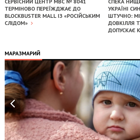
СЕРВІСНИЙ ЦЕНТР МВС № 8041
СПЕКА НИЩИ
ТЕРМІНОВО ПЕРЕЇЖДЖАЄ ДО
УКРАЇНІ С
BLOCKBUSTER MALL ІЗ «РОСІЙСЬКИМ
ШТУЧНО: М
СЛІДОМ»
ДОВКІЛЛЯ Т
ДОПУСКАЄ 
МАРАЗМАРИЙ