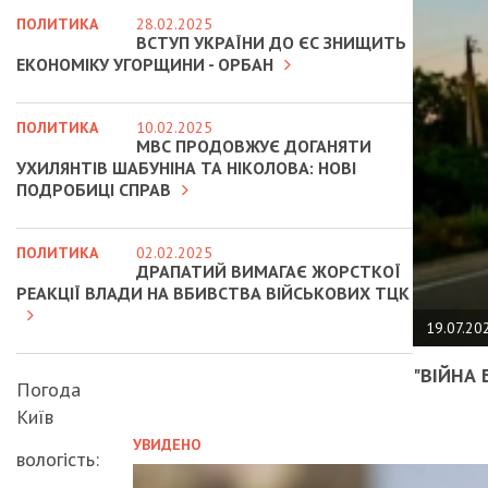
ПОЛИТИКА
28.02.2025
ВСТУП УКРАЇНИ ДО ЄС ЗНИЩИТЬ
ЕКОНОМІКУ УГОРЩИНИ - ОРБАН
ПОЛИТИКА
10.02.2025
МВС ПРОДОВЖУЄ ДОГАНЯТИ
УХИЛЯНТІВ ШАБУНІНА ТА НІКОЛОВА: НОВІ
ПОДРОБИЦІ СПРАВ
ПОЛИТИКА
02.02.2025
ДРАПАТИЙ ВИМАГАЄ ЖОРСТКОЇ
РЕАКЦІЇ ВЛАДИ НА ВБИВСТВА ВІЙСЬКОВИХ ТЦК
19.07.20
"ВІЙНА 
Погода
Київ
УВИДЕНО
вологість: