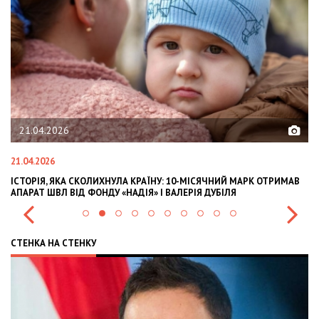
21.04.2026
21.04.2026
02
ІСТОРІЯ, ЯКА СКОЛИХНУЛА КРАЇНУ: 10-МІСЯЧНИЙ МАРК ОТРИМАВ
OL
АПАРАТ ШВЛ ВІД ФОНДУ «НАДІЯ» І ВАЛЕРІЯ ДУБІЛЯ
IN
СТЕНКА НА СТЕНКУ