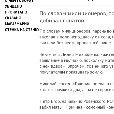
О ЧЕМ ГОВОРЯТ
УВИДЕНО
ПРОЧИТАНО
По словам милиционеров, па
СКАЗАНО
добивал лопатой.
МАРАЗМАРИЙ
СТЕНКА НА СТЕНКУ
По словам милиционеров, парень во 
закопал в поле неподалеку от села,
считали без вести пропавшей, пише
46-летняя Лидия Михайленко - жител
заявление в милицию, поскольку мат
с ней вдвоем. Впрочем, тот ничего у
покупателям показывать землю.
Николай, сосед: «Говорил: поехала по
как так - мужики два, а ты не спроси
Петр Егор, начальник Ровенского РО
забил мать... Причина - семейный кон