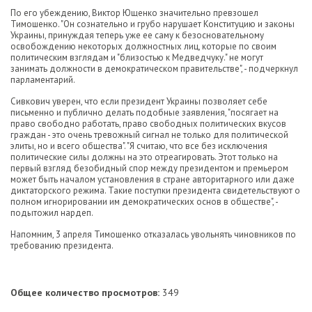
По его убеждению, Виктор Ющенко значительно превзошел
Тимошенко. "Он сознательно и грубо нарушает Конституцию и законы
Украины, принуждая теперь уже ее саму к безосновательному
освобождению некоторых должностных лиц, которые по своим
политическим взглядам и "близостью к Медведчуку." не могут
занимать должности в демократическом правительстве", - подчеркнул
парламентарий.
Сивкович уверен, что если президент Украины позволяет себе
письменно и публично делать подобные заявления, "посягает на
право свободно работать, право свободных политических вкусов
граждан - это очень тревожный сигнал не только для политической
элиты, но и всего общества". "Я считаю, что все без исключения
политические силы должны на это отреагировать. Этот только на
первый взгляд безобидный спор между президентом и премьером
может быть началом установления в стране авторитарного или даже
диктаторского режима. Такие поступки президента свидетельствуют о
полном игнорировании им демократических основ в обществе", -
подытожил нардеп.
Напомним, 3 апреля Тимошенко отказалась увольнять чиновников по
требованию президента.
Общее количество просмотров:
349