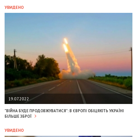
УВИДЕНО
19.07.2022
"ВІЙНА БУДЕ ПРОДОВЖУВАТИСЯ": В ЄВРОПІ ОБІЦЯЮТЬ УКРАЇНІ
БІЛЬШЕ ЗБРОЇ
УВИДЕНО