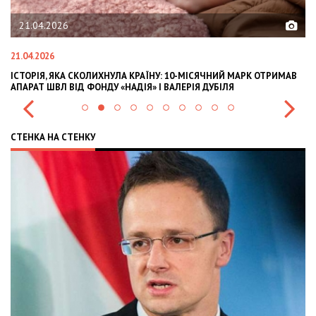
21.04.2026
21.04.2026
02
ІСТОРІЯ, ЯКА СКОЛИХНУЛА КРАЇНУ: 10-МІСЯЧНИЙ МАРК ОТРИМАВ
OL
АПАРАТ ШВЛ ВІД ФОНДУ «НАДІЯ» І ВАЛЕРІЯ ДУБІЛЯ
IN
СТЕНКА НА СТЕНКУ