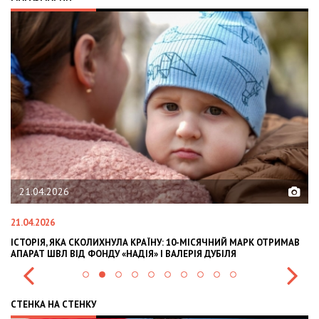
21.04.2026
21.04.2026
02
ІСТОРІЯ, ЯКА СКОЛИХНУЛА КРАЇНУ: 10-МІСЯЧНИЙ МАРК ОТРИМАВ
OL
АПАРАТ ШВЛ ВІД ФОНДУ «НАДІЯ» І ВАЛЕРІЯ ДУБІЛЯ
IN
СТЕНКА НА СТЕНКУ