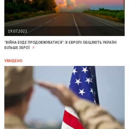
19.07.2022
"ВІЙНА БУДЕ ПРОДОВЖУВАТИСЯ": В ЄВРОПІ ОБІЦЯЮТЬ УКРАЇНІ
БІЛЬШЕ ЗБРОЇ
УВИДЕНО