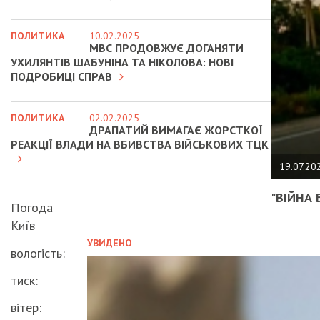
ПОЛИТИКА
10.02.2025
МВС ПРОДОВЖУЄ ДОГАНЯТИ
УХИЛЯНТІВ ШАБУНІНА ТА НІКОЛОВА: НОВІ
ПОДРОБИЦІ СПРАВ
ПОЛИТИКА
02.02.2025
ДРАПАТИЙ ВИМАГАЄ ЖОРСТКОЇ
РЕАКЦІЇ ВЛАДИ НА ВБИВСТВА ВІЙСЬКОВИХ ТЦК
19.07.20
"ВІЙНА 
Погода
Київ
УВИДЕНО
вологість:
тиск:
вітер: