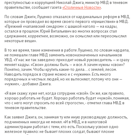
преступностью и коррупцией Николай Джига, министр МВД в теневом
правительстве, сообщает газета
«Столичные Новости»
.
По словам Джиги, Луценко отказался от кардинальных реформ в МВД,
которые он проводил во время своего первого «пришествия» в МВД.
«Прежний «чапаевский синдром»: с шашкой наголо — на кадры,
остался в прошлом. Юрий Витальевич во многих вопросах стал
сдержаннее, корректнее, возможно, он осмыслил или переосмыслил
некоторые вещи».
В то же время, такие изменения в работе Луценко, по словам нардепа,
не помешали главе МВД заменить новоназначенных начальников
УВД. «У нас же так заведено: приходит новый руководитель — и сразу
меняет кадры. «Свои» должны быть — и все. А зачем нужны «свои»?
Понятно, зачем. Чтобы крутить какие-то дела... с землей, лесом.
Наводить порядок в стране можно и с «чужими». Есть много
порядочных и честных людей, но их вытесняют, потому что они —
«чужие», - добавил Джига.
«Я вам скажу: хуже нет, когда сотрудник «свой». Он же, как правило,
хорошо работать не будет. Хорошо работать будет «чужой», понимая,
что с него могут спросить по всей строгости», - отметил глава МВД в
теневом правительстве.
Как заявил Джига, он, занимая ту или иную руководящую должность,
подчиненных никогда не менял. «И в МВД, и в налоговой
администрации работал с теми, кто есть. Поскольку усвоил одно
железное правило: не бывает плохих солдат, бывают плохие