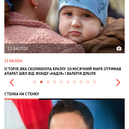
21.04.2026
21.04.2026
02
ІСТОРІЯ, ЯКА СКОЛИХНУЛА КРАЇНУ: 10-МІСЯЧНИЙ МАРК ОТРИМАВ
OL
АПАРАТ ШВЛ ВІД ФОНДУ «НАДІЯ» І ВАЛЕРІЯ ДУБІЛЯ
IN
СТЕНКА НА СТЕНКУ