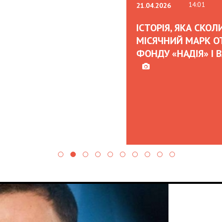
02.02.
OLEK
CAN 
AND 