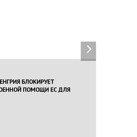
16:25
22.01.2024
НАЦПОЛІЦІЯ ЛЯКАЄ ГРОМАДЯН ПОГІРШЕННЯМ
КРИМІНОГЕННОЇ СИТУАЦІЇ В РАЗІ МОБІЛІЗАЦІЇ
ПОЛІЦІЯНТІВ НА ВІЙНУ