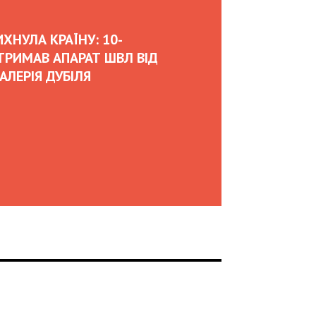
07:00
2026
SII ABASOV: HOW UKRAINIAN BUSINESSES
ATTRACT INTERNATIONAL INVESTMENTS
HEDGE RISKS DURING WAR