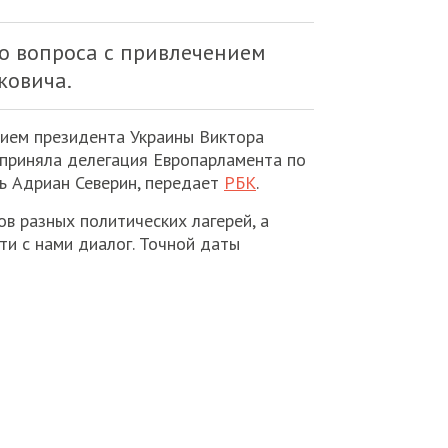
о вопроса с привлечением
ковича.
нием президента Украины Виктора
 приняла делегация Европарламента по
ль Адриан Северин, передает
РБК
.
в разных политических лагерей, а
и с нами диалог. Точной даты