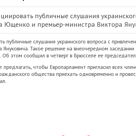
ициировать публичные слушания украинског
а Ющенко и премьер-министра Виктора Яну
ть публичные слушания украинского вопроса с привлече
 Януковича. Такое решение на внеочередном заседании
. Об этом сообщил в четверг в Брюсселе ее председате
т предлагать, чтобы Европарламент пригласил всех члено
ражданского общества приехать одновременно и провест
ал.