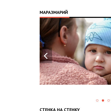
МАРАЗМАРИЙ
17:25
ИЙ
ЦЬ
 ОТРИМАВ
У ВОЄННИХ
Х В
СТЕНКА НА СТЕНКУ