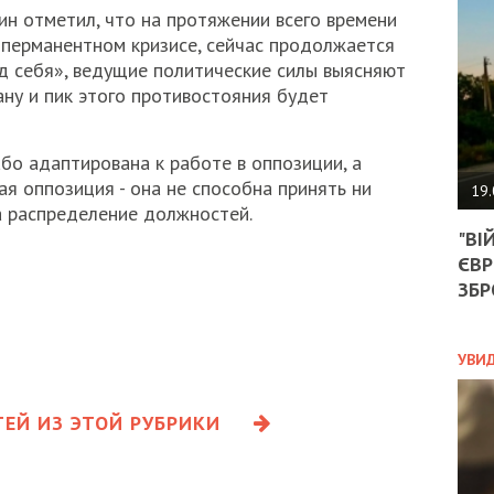
АГЕ
ин отметил, что на протяжении всего времени
УГО
 перманентном кризисе, сейчас продолжается
РОЗ
д себя», ведущие политические силы выясняют
НА
ЗАК
ну и пик этого противостояния будет
бо адаптирована к работе в оппозиции, а
ЭКО
ая оппозиция - она не способна принять ни
19.
а распределение должностей.
ТРА
"ВІ
ОБГ
ЄВР
СКА
САН
ЗБР
ПРО
“ПІ
ПОТ
УВИ
ЕЙ ИЗ ЭТОЙ РУБРИКИ
ПОЛ
УКР