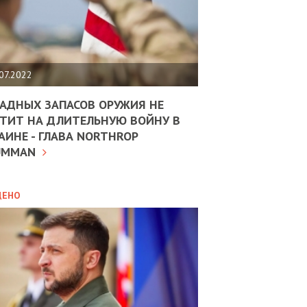
ЩИТЬ
НОМІКУ
РЩИНИ
07.2022
АН
АДНЫХ ЗАПАСОВ ОРУЖИЯ НЕ
ТИТ НА ДЛИТЕЛЬНУЮ ВОЙНУ В
АИНЕ - ГЛАВА NORTHROP
ИТИКА
10.02.2025
UMMAN
МВС
ДОВЖУЄ
АНЯТИ
ЛЯНТІВ
ДЕНО
УНІНА
ОЛОВА:
І
РОБИЦІ
АВ