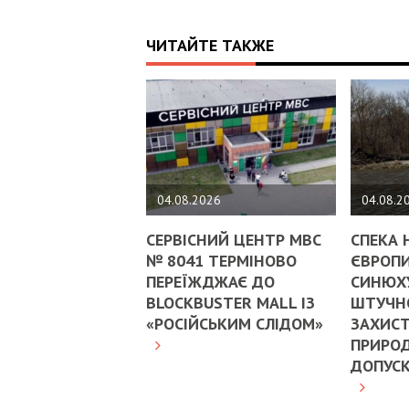
ЧИТАЙТЕ ТАКЖЕ
04.08.2026
04.08.2
СЕРВІСНИЙ ЦЕНТР МВС
СПЕКА 
№ 8041 ТЕРМІНОВО
ЄВРОПИ
ПЕРЕЇЖДЖАЄ ДО
СИНЮХ
BLOCKBUSTER MALL ІЗ
ШТУЧНО
«РОСІЙСЬКИМ СЛІДОМ»
ЗАХИСТ
ПРИРОД
ДОПУС