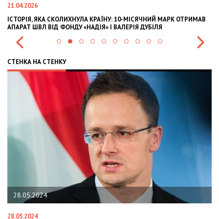
21.04.2026
02
ІСТОРІЯ, ЯКА СКОЛИХНУЛА КРАЇНУ: 10-МІСЯЧНИЙ МАРК ОТРИМАВ
OL
АПАРАТ ШВЛ ВІД ФОНДУ «НАДІЯ» І ВАЛЕРІЯ ДУБІЛЯ
IN
СТЕНКА НА СТЕНКУ
28.05.2024
28.05.2024
22