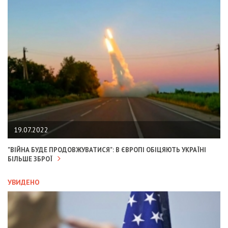
19.07.2022
"ВІЙНА БУДЕ ПРОДОВЖУВАТИСЯ": В ЄВРОПІ ОБІЦЯЮТЬ УКРАЇНІ
БІЛЬШЕ ЗБРОЇ
УВИДЕНО