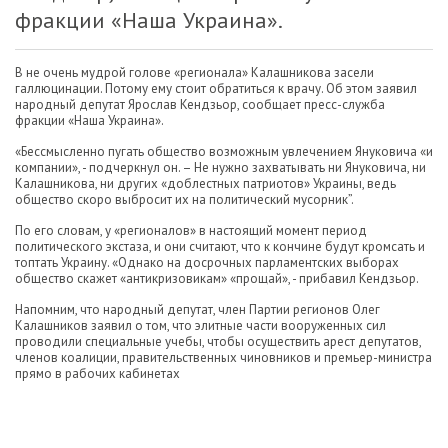
фракции «Наша Украина».
В не очень мудрой голове «регионала» Калашникова засели
галлюцинации. Потому ему стоит обратиться к врачу. Об этом заявил
народный депутат Ярослав Кендзьор, сообщает пресс-служба
фракции «Наша Украина».
«Бессмысленно пугать общество возможным увлечением Януковича «и
компании», - подчеркнул он. – Не нужно захватывать ни Януковича, ни
Калашникова, ни других «доблестных патриотов» Украины, ведь
общество скоро выбросит их на политический мусорник”.
По его словам, у «регионалов» в настоящий момент период
политического экстаза, и они считают, что к кончине будут кромсать и
топтать Украину. «Однако на досрочных парламентских выборах
общество скажет «антикризовикам» «прощай», - прибавил Кендзьор.
Напомним, что народный депутат, член Партии регионов Олег
Калашников заявил о том, что элитные части вооруженных сил
проводили специальные учебы, чтобы осуществить арест депутатов,
членов коалиции, правительственных чиновников и премьер-министра
прямо в рабочих кабинетах