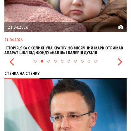
21.04.2026
21.04.2026
02
ІСТОРІЯ, ЯКА СКОЛИХНУЛА КРАЇНУ: 10-МІСЯЧНИЙ МАРК ОТРИМАВ
OL
АПАРАТ ШВЛ ВІД ФОНДУ «НАДІЯ» І ВАЛЕРІЯ ДУБІЛЯ
IN
СТЕНКА НА СТЕНКУ