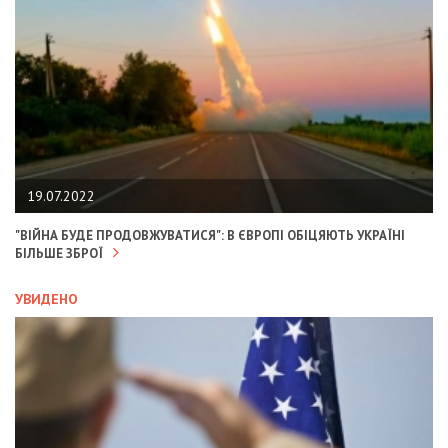
19.07.2022
"ВІЙНА БУДЕ ПРОДОВЖУВАТИСЯ": В ЄВРОПІ ОБІЦЯЮТЬ УКРАЇНІ
БІЛЬШЕ ЗБРОЇ
УВИДЕНО