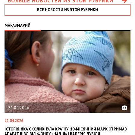
БОЛЬШЕ НОВОСТЕЙ ИЗ ЭТОЙ РУБРИКИ
ВСЕ НОВОСТИ ИЗ ЭТОЙ РУБРИКИ
МАРАЗМАРИЙ
21.04.2026
21.04.2026
02
ІСТОРІЯ, ЯКА СКОЛИХНУЛА КРАЇНУ: 10-МІСЯЧНИЙ МАРК ОТРИМАВ
OL
АПАРАТ ШВЛ ВІД ФОНДУ «НАДІЯ» І ВАЛЕРІЯ ДУБІЛЯ
IN