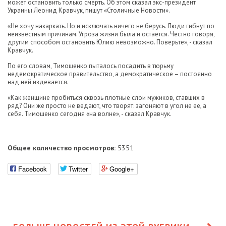
может остановить только смерть. Об этом сказал экс-президент
Украины Леонид Кравчук, пишут «Столичные Новости».
«Не хочу накаркать. Но и исключать ничего не берусь. Люди гибнут по
неизвестным причинам. Угроза жизни была и остается. Честно говоря,
другим способом остановить Юлию невозможно. Поверьте», - сказал
Кравчук.
По его словам, Тимошенко пыталось посадить в тюрьму
недемократическое правительство, а демократическое – постоянно
над ней издевается.
«Как женщине пробиться сквозь плотные слои мужиков, ставших в
ряд? Они же просто не ведают, что творят: загоняют в угол не ее, а
себя. Тимошенко сегодня «на волне», - сказал Кравчук.
Общее количество просмотров:
5351
Facebook
Twitter
Google+