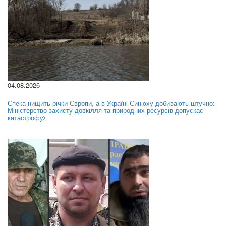
04.08.2026
Спека нищить річки Європи, а в Україні Синюху добивають штучно:
Міністерство захисту довкілля та природних ресурсів допускає
катастрофу