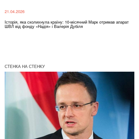
21.04.2026
02
Історія, яка сколихнула країну: 10-місячний Марк отримав апарат
Ol
ШВЛ від фонду «Надія» і Валерія Дубіля
In
СТЕНКА НА СТЕНКУ