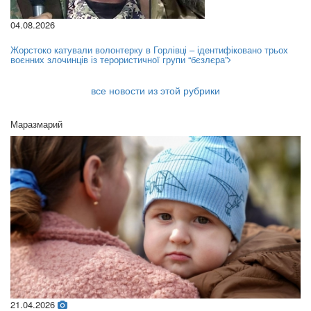
04.08.2026
Жорстоко катували волонтерку в Горлівці – ідентифіковано трьох
воєнних злочинців із терористичної групи “бєзлєра”
все новости из этой рубрики
Маразмарий
21.04.2026
02