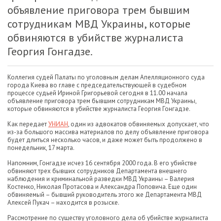
объявление приговора трем бывшим
сотрудникам МВД Украины, которые
обвиняются в убийстве журналиста
Георгия Гонгадзе.
Коллегия судей Палаты по уголовным делам Апелляционного суда
города Киева во главе с председательствующей в судебном
процессе судьей Ириной Григорьевой сегодня в 11.00 начала
объявление приговора трем бывшим сотрудникам МВД Украины,
которые обвиняются в убийстве журналиста Георгия Гонгадзе.
Как передает
УНИАН
, один из адвокатов обвиняемых допускает, что
из-за большого массива материалов по делу объявление приговора
будет длиться несколько часов, и даже может быть продолжено в
понедельник, 17 марта.
Напомним, Гонгадзе исчез 16 сентября 2000 года. В его убийстве
обвиняют трех бывших сотрудников Департамента внешнего
наблюдения и криминальной разведки МВД Украины – Валерия
Костенко, Николая Протасова и Александра Поповича. Еще один
обвиняемый – бывший руководитель этого же Департамента МВД
Алексей Пукач – находится в розыске.
Рассмотрение по существу уголовного дела об убийстве журналиста