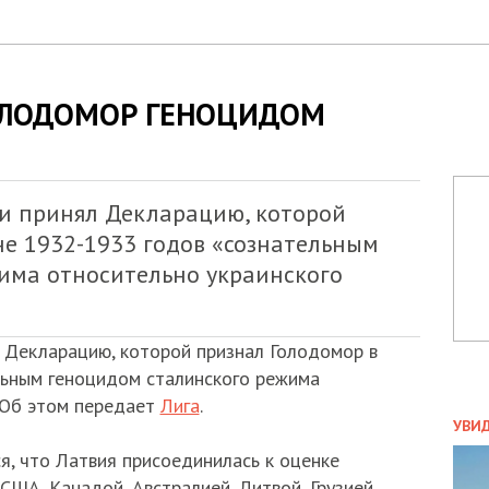
ОЛОДОМОР ГЕНОЦИДОМ
и принял Декларацию, которой
не 1932-1933 годов «сознательным
има относительно украинского
 Декларацию, которой признал Голодомор в
льным геноцидом сталинского режима
 Об этом передает
Лига
.
ПОЛ
УВИ
ЗАТ
я, что Латвия присоединилась к оценке
ДВО
США, Канадой, Австралией, Литвой, Грузией,