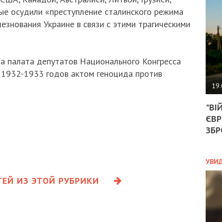
АГЕ
ые осудили «преступление сталинского режима
УГО
РОЗ
езнования Украине в связи с этими трагическими
НА
ЗАК
а палата депутатов Национального Конгресса
 1932-1933 годов актом геноцида против
ЭКО
19.
ТРА
"ВІ
ОБГ
ЄВР
СКА
САН
ЗБР
ПРО
“ПІ
ПОТ
УВИ
ЕЙ ИЗ ЭТОЙ РУБРИКИ
ПОЛ
УКР