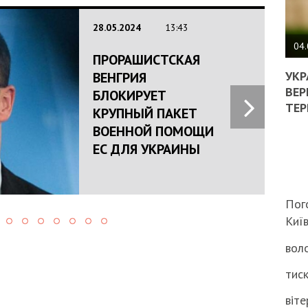
ПОЛ
28.05.2024
13:43
ВИМ
04.
ПРОРАШИСТСКАЯ
ЖОР
РЕА
УКР
ВЕНГРИЯ
ВЛА
ВЕР
БЛОКИРУЕТ
НА
ТЕР
КРУПНЫЙ ПАКЕТ
ВБИ
ВОЕННОЙ ПОМОЩИ
ВІЙ
ТЦК
ЕС ДЛЯ УКРАИНЫ
Пог
Киї
воло
тиск
віте