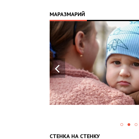
МАРАЗМАРИЙ
17:25
ИЙ
ЦЬ
 ОТРИМАВ
У ВОЄННИХ
Х В
СТЕНКА НА СТЕНКУ