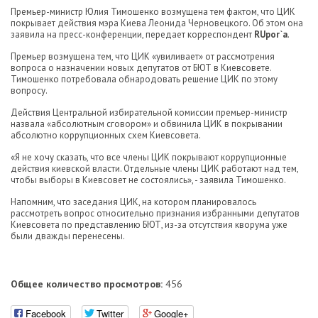
Премьер-министр Юлия Тимошенко возмущена тем фактом, что ЦИК
покрывает действия мэра Киева Леонида Черновецкого. Об этом она
заявила на пресс-конференции, передает корреспондент
RUpor`a
.
Премьер возмущена тем, что ЦИК «увиливает» от рассмотрения
вопроса о назначении новых депутатов от БЮТ в Киевсовете.
Тимошенко потребовала обнародовать решение ЦИК по этому
вопросу.
Действия Центральной избирательной комиссии премьер-министр
назвала «абсолютным сговором» и обвинила ЦИК в покрывании
абсолютно коррупционных схем Киевсовета.
«Я не хочу сказать, что все члены ЦИК покрывают коррупционные
действия киевской власти. Отдельные члены ЦИК работают над тем,
чтобы выборы в Киевсовет не состоялись», - заявила Тимошенко.
Напомним, что заседания ЦИК, на котором планировалось
рассмотреть вопрос относительно признания избранными депутатов
Киевсовета по представлению БЮТ, из-за отсутствия кворума уже
были дважды перенесены.
Общее количество просмотров:
456
Facebook
Twitter
Google+