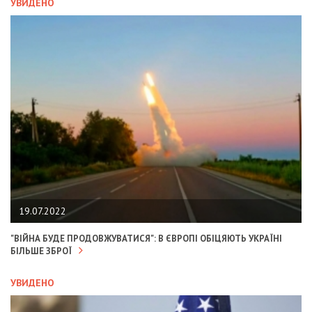
УВИДЕНО
19.07.2022
"ВІЙНА БУДЕ ПРОДОВЖУВАТИСЯ": В ЄВРОПІ ОБІЦЯЮТЬ УКРАЇНІ
БІЛЬШЕ ЗБРОЇ
УВИДЕНО