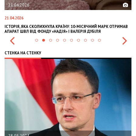
21.04.2026
21.04.2026
02
ІСТОРІЯ, ЯКА СКОЛИХНУЛА КРАЇНУ: 10-МІСЯЧНИЙ МАРК ОТРИМАВ
OL
АПАРАТ ШВЛ ВІД ФОНДУ «НАДІЯ» І ВАЛЕРІЯ ДУБІЛЯ
IN
СТЕНКА НА СТЕНКУ
28.05.2024