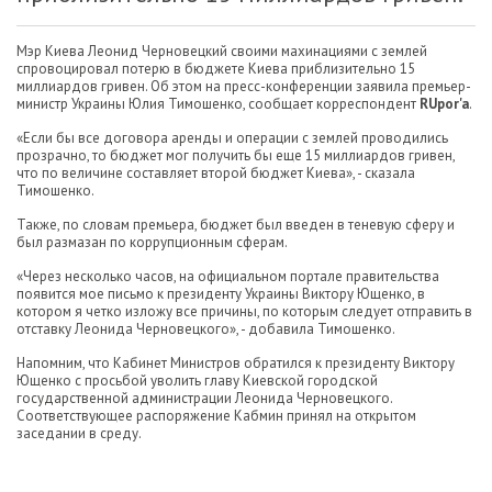
Мэр Киева Леонид Черновецкий своими махинациями с землей
спровоцировал потерю в бюджете Киева приблизительно 15
миллиардов гривен. Об этом на пресс-конференции заявила премьер-
министр Украины Юлия Тимошенко, сообщает корреспондент
RUpor'a
.
«Если бы все договора аренды и операции с землей проводились
прозрачно, то бюджет мог получить бы еще 15 миллиардов гривен,
что по величине составляет второй бюджет Киева», - сказала
Тимошенко.
Также, по словам премьера, бюджет был введен в теневую сферу и
был размазан по коррупционным сферам.
«Через несколько часов, на официальном портале правительства
появится мое письмо к президенту Украины Виктору Ющенко, в
котором я четко изложу все причины, по которым следует отправить в
отставку Леонида Черновецкого», - добавила Тимошенко.
Напомним, что Кабинет Министров обратился к президенту Виктору
Ющенко с просьбой уволить главу Киевской городской
государственной администрации Леонида Черновецкого.
Соответствующее распоряжение Кабмин принял на открытом
заседании в среду.