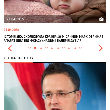
21.04.2026
21.04.2026
02
ІСТОРІЯ, ЯКА СКОЛИХНУЛА КРАЇНУ: 10-МІСЯЧНИЙ МАРК ОТРИМАВ
OL
АПАРАТ ШВЛ ВІД ФОНДУ «НАДІЯ» І ВАЛЕРІЯ ДУБІЛЯ
IN
СТЕНКА НА СТЕНКУ