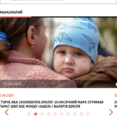
МАРАЗМАРИЙ
21.04.2026
1.04.2026
0
СТОРІЯ, ЯКА СКОЛИХНУЛА КРАЇНУ: 10-МІСЯЧНИЙ МАРК ОТРИМАВ
O
ПАРАТ ШВЛ ВІД ФОНДУ «НАДІЯ» І ВАЛЕРІЯ ДУБІЛЯ
I