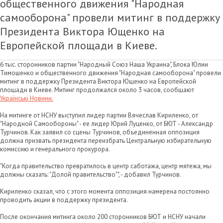
общественного движения "Народная
самооборона" провели митинг в поддержку
Президента Виктора Ющенко на
Европейской площади в Киеве.
6 тыс. сторонников партии "Народный Союз Наша Украина", Блока Юлии
Тимошенко и общественного движения "Народная самооборона" провели
митинг в поддержку Президента Виктора Ющенко на Европейской
площади в Киеве. Митинг продолжался около 3 часов, сообщают
Українські Новини.
На митинге от НСНУ выступил лидер партии Вячеслав Кириленко, от
"Народной Самообороны" - ее лидер Юрий Луценко, от БЮТ - Александр
Турчинов. Как заявил со сцены Турчинов, объединенная оппозиция
должна призвать президента переизбрать Центральную избирательную
комиссию и генерального прокурора.
"Когда правительство превратилось в центр саботажа, центр мятежа, мы
должны сказать: "Долой правительство"", - добавил Турчинов.
Кириленко сказал, что с этого момента оппозиция намерена постоянно
проводить акции в поддержку президента.
После окончания митинга около 200 сторонников БЮТ и НСНУ начали