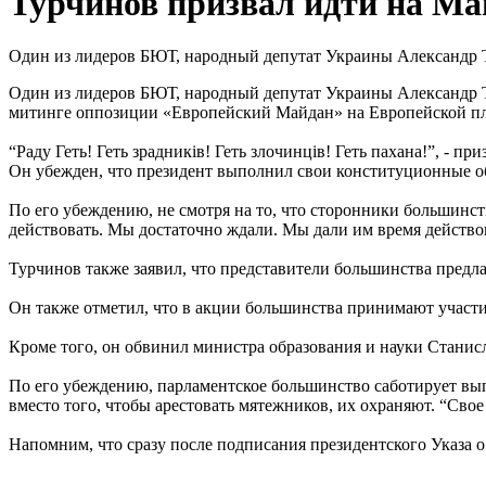
Турчинов призвал идти на М
Один из лидеров БЮТ, народный депутат Украины Александр Т
Один из лидеров БЮТ, народный депутат Украины Александр Т
митинге оппозиции «Европейский Майдан» на Европейской пл
“Раду Геть! Геть зрадників! Геть злочинців! Геть пахана!”, - пр
Он убежден, что президент выполнил свои конституционные о
По его убеждению, не смотря на то, что сторонники большинс
действовать. Мы достаточно ждали. Мы дали им время действов
Турчинов также заявил, что представители большинства предла
Он также отметил, что в акции большинства принимают участи
Кроме того, он обвинил министра образования и науки Станисл
По его убеждению, парламентское большинство саботирует вып
вместо того, чтобы арестовать мятежников, их охраняют. “Свое
Напомним, что сразу после подписания президентского Указа 