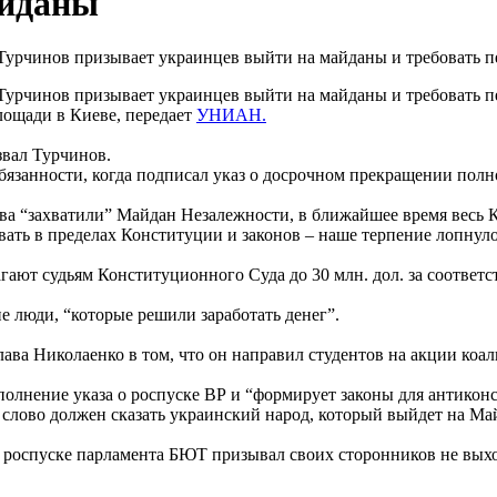
айданы
урчинов призывает украинцев выйти на майданы и требовать п
урчинов призывает украинцев выйти на майданы и требовать пе
ощади в Киеве, передает
УНИАН.
извал Турчинов.
бязанности, когда подписал указ о досрочном прекращении пол
тва “захватили” Майдан Незалежности, в ближайшее время весь 
ать в пределах Конституции и законов – наше терпение лопнуло
гают судьям Конституционного Суда до 30 млн. дол. за соответс
е люди, “которые решили заработать денег”.
ава Николаенко в том, что он направил студентов на акции коа
олнение указа о роспуске ВР и “формирует законы для антиконс
 слово должен сказать украинский народ, который выйдет на Май
о роспуске парламента БЮТ призывал своих сторонников не выхо