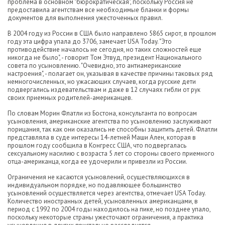
проблема в основном "бюрократическая", поскольку Россия не
предоставила агентствам все необходимые бланки и формы
документов для выполнения ужесточенных правил.
В 2004 году из России в США было направлено 5865 сирот, в прошлом
году эта цифра упала до 3706, замечает USA Today. "Это
противодействие началось не сегодня, но таких сложностей еще
никогда не было", - говорит Том Этвуд, президент Национального
совета по усыновлению. "Очевидно, это антиамериканские
настроения", - полагает он, указывая в качестве причины таковых ряд
немногочисленных, но ужасающих случаев, когда русские дети
подвергались издевательствам и даже в 12 случаях гибли от рук
своих приемных родителей-американцев.
По словам Морин Флатли из Бостона, консультанта по вопросам
усыновления, американские агентства по усыновлению заслуживают
порицания, так как они оказались не способны защитить детей. Флатли
представляла в суде интересы 14-летней Маши Ален, которая в
прошлом году сообщила в Конгресс США, что подвергалась
сексуальному насилию с возраста 5 лет со стороны своего приемного
отца-американца, когда ее удочерили и привезли из России.
Ограничения не касаются усыновлений, осуществляющихся в
индивидуальном порядке, но подавляющее большинство
усыновлений осуществляется через агентства, отмечает USA Today.
Количество иностранных детей, усыновленных американцами, в
период с 1992 по 2004 годы находилось на пике, но позднее упало,
поскольку некоторые страны ужесточают ограничения, а практика