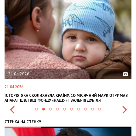
21.04.2026
21.04.2026
02
ІСТОРІЯ, ЯКА СКОЛИХНУЛА КРАЇНУ: 10-МІСЯЧНИЙ МАРК ОТРИМАВ
OL
АПАРАТ ШВЛ ВІД ФОНДУ «НАДІЯ» І ВАЛЕРІЯ ДУБІЛЯ
IN
СТЕНКА НА СТЕНКУ