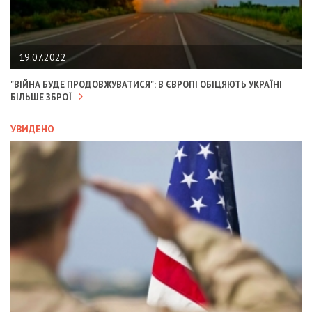
19.07.2022
"ВІЙНА БУДЕ ПРОДОВЖУВАТИСЯ": В ЄВРОПІ ОБІЦЯЮТЬ УКРАЇНІ
БІЛЬШЕ ЗБРОЇ
УВИДЕНО