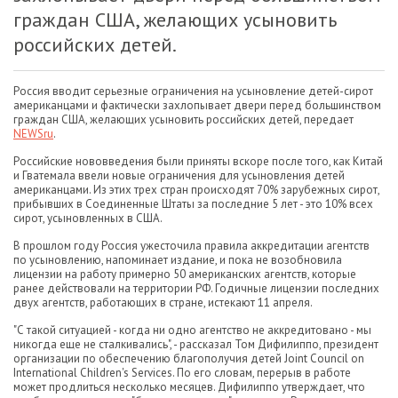
граждан США, желающих усыновить
российских детей.
Россия вводит серьезные ограничения на усыновление детей-сирот
американцами и фактически захлопывает двери перед большинством
граждан США, желающих усыновить российских детей, передает
NEWSru
.
Российские нововведения были приняты вскоре после того, как Китай
и Гватемала ввели новые ограничения для усыновления детей
американцами. Из этих трех стран происходят 70% зарубежных сирот,
прибывших в Соединенные Штаты за последние 5 лет - это 10% всех
сирот, усыновленных в США.
В прошлом году Россия ужесточила правила аккредитации агентств
по усыновлению, напоминает издание, и пока не возобновила
лицензии на работу примерно 50 американских агентств, которые
ранее действовали на территории РФ. Годичные лицензии последних
двух агентств, работающих в стране, истекают 11 апреля.
"С такой ситуацией - когда ни одно агентство не аккредитовано - мы
никогда еще не сталкивались", - рассказал Том Дифилиппо, президент
организации по обеспечению благополучия детей Joint Council on
International Children's Services. По его словам, перерыв в работе
может продлиться несколько месяцев. Дифилиппо утверждает, что