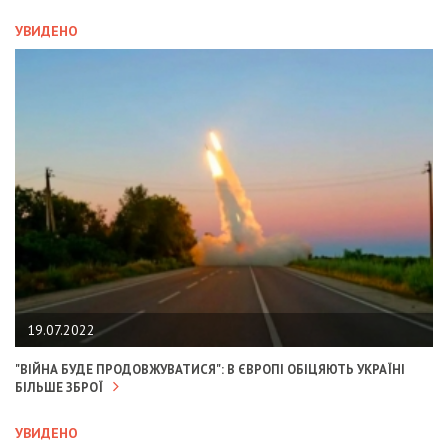
УВИДЕНО
19.07.2022
"ВІЙНА БУДЕ ПРОДОВЖУВАТИСЯ": В ЄВРОПІ ОБІЦЯЮТЬ УКРАЇНІ
БІЛЬШЕ ЗБРОЇ
УВИДЕНО