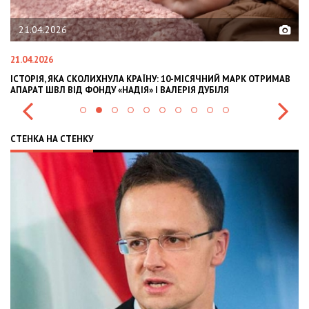
21.04.2026
21.04.2026
02
ІСТОРІЯ, ЯКА СКОЛИХНУЛА КРАЇНУ: 10-МІСЯЧНИЙ МАРК ОТРИМАВ
OL
АПАРАТ ШВЛ ВІД ФОНДУ «НАДІЯ» І ВАЛЕРІЯ ДУБІЛЯ
IN
СТЕНКА НА СТЕНКУ