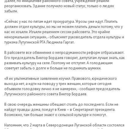
Далее, по инициативе районного совета, учреждение решили
реорганизовать. Здание получило новый статус, только о людях
забыли.
«Сейчас у нас по пятам идет прокуратура. Угрозы уже идут. Платить
должен отдел культуры, но мы не можем платить деньги потому, что у
нас их изъяли. Изъяли решением сессии райсовета. Это крайне
ненормальная ситуация», - объясняет руководитель отдела культуры и
туризма Лутугинской РГА Людмила Гаргат.
В райсовете все обвинения о непродуманности реформ отбрасывают.
Его председатель Виктор Бордаев говорит, депутатам лучше знать, как
развивать культуру на селе. Поэтому не отступят. А голодающим
советует забыть о долге и больше не поднимать шумихи.
«Я их ультимативные заявления изучил. Правового, юридического
выхода нет, а идти на поводу у трех женщин, которые сегодня
объявили голодовку лично я не намерен», - сообщил председатель
Лутугинского районного совета Виктор Бордаев.
В свою очередь женщины обещают стоять до последнего. Если не
найдут правды дома, поедут в Киев – в Секретариат президента.
Возможно, там больше знают о сельской культуре и помогут.
Напомним, что 2 марта в Северодонецке Луганской области состоялся