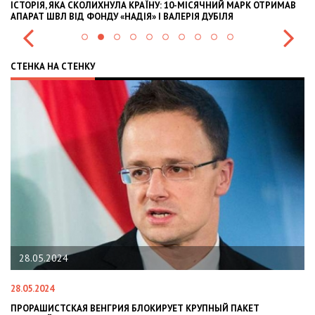
ІСТОРІЯ, ЯКА СКОЛИХНУЛА КРАЇНУ: 10-МІСЯЧНИЙ МАРК ОТРИМАВ
OL
АПАРАТ ШВЛ ВІД ФОНДУ «НАДІЯ» І ВАЛЕРІЯ ДУБІЛЯ
IN
СТЕНКА НА СТЕНКУ
28.05.2024
28.05.2024
22
ПРОРАШИСТСКАЯ ВЕНГРИЯ БЛОКИРУЕТ КРУПНЫЙ ПАКЕТ
Н