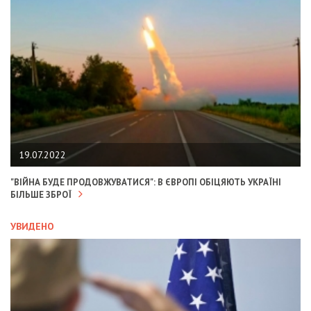
19.07.2022
"ВІЙНА БУДЕ ПРОДОВЖУВАТИСЯ": В ЄВРОПІ ОБІЦЯЮТЬ УКРАЇНІ
БІЛЬШЕ ЗБРОЇ
УВИДЕНО