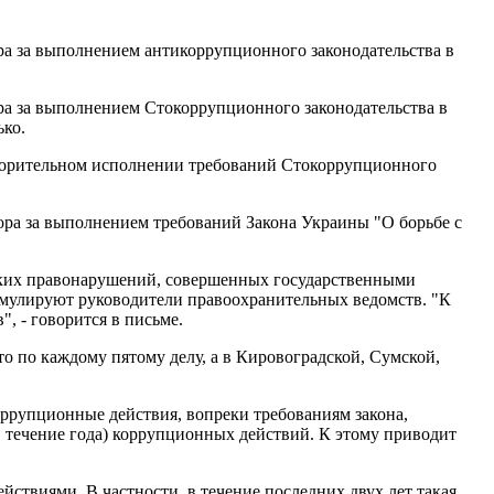
а за выполнением антикоррупционного законодательства в
ра за выполнением Стокоррупционного законодательства в
ько.
етворительном исполнении требований Стокоррупционного
зора за выполнением требований Закона Украины "О борьбе с
елких правонарушений, совершенных государственными
мулируют руководители правоохранительных ведомств. "К
, - говорится в письме.
то по каждому пятому делу, а в Кировоградской, Сумской,
оррупционные действия, вопреки требованиям закона,
 течение года) коррупционных действий. К этому приводит
ствиями. В частности, в течение последних двух лет такая