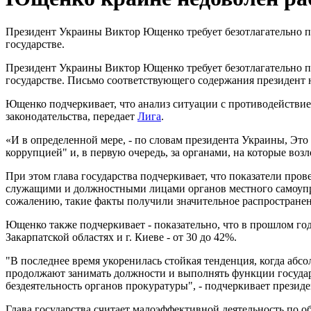
Президент Украины Виктор Ющенко требует безотлагательно п
государстве.
Президент Украины Виктор Ющенко требует безотлагательно п
государстве. Письмо соответствующего содержания президент
Ющенко подчеркивает, что анализ ситуации с противодействи
законодательства, передает
Лига
.
«И в определенной мере, - по словам президента Украины, Это
коррупцией" и, в первую очередь, за органами, на которые во
При этом глава государства подчеркивает, что показатели пр
служащими и должностными лицами органов местного самоупр
сожалению, такие факты получили значительное распространен
Ющенко также подчеркивает - показательно, что в прошлом год
Закарпатской областях и г. Киеве - от 30 до 42%.
"В последнее время укоренилась стойкая тенденция, когда абс
продолжают занимать должности и выполнять функции государ
бездеятельность органов прокуратуры", - подчеркивает президе
Глава государства считает малоэффективной деятельность по 