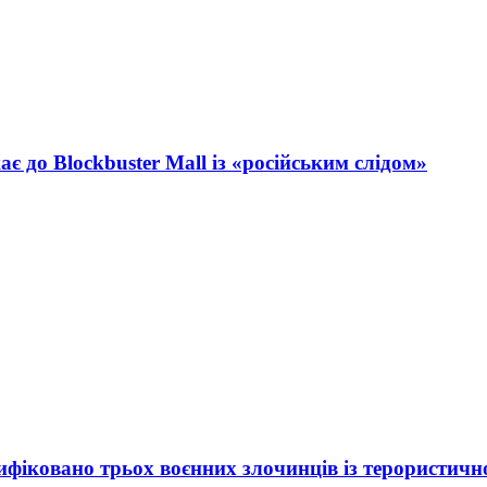
 до Blockbuster Mall із «російським слідом»
ифіковано трьох воєнних злочинців із терористичн