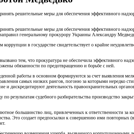
ринять решительные меры для обеспечения эффективного надзор
ринять решительные меры для обеспечения эффективного надзо
 направил генеральному прокурору Украины Александру Медвед
ем коррупции в государстве свидетельствует о крайне неудовл
 вызвано тем, что прокуратура не обеспечила эффективного над
зложены обязанности по предотвращению и борьбе с ней.
оведенной работы в основном формируются за счет выявления м
авления самых низких рангов, погоню за которыми нередко сти
ие и дискредитируют деятельность правоохранительных органов"
у по результатам судебного разбирательства производство закры
олютное большинство лиц, привлеченных к ответственности за к
ства. Это создает предпосылки к совершению ими повторных (в
нт.
обеспечению возмещения ущерба, вызванного коррупционными дей