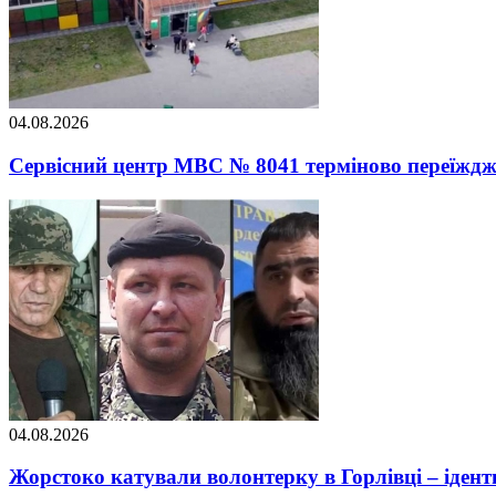
04.08.2026
Сервісний центр МВС № 8041 терміново переїжджає
04.08.2026
Жорстоко катували волонтерку в Горлівці – ідент