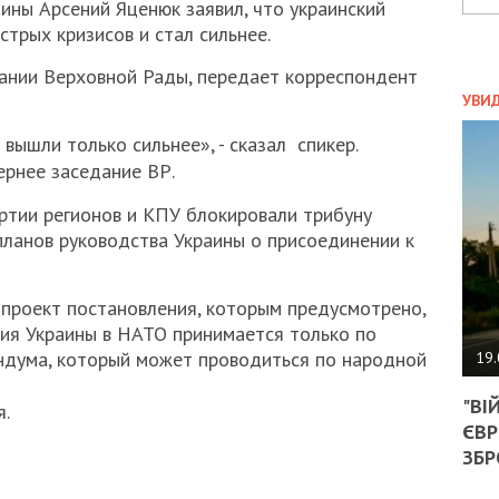
ны Арсений Яценюк заявил, что украинский
трых кризисов и стал сильнее.
дании Верховной Рады, передает корреспондент
ПОЛ
УВИ
ЗАТ
 вышли только сильнее», - сказал спикер.
ДВО
ернее заседание ВР.
АГЕ
УГО
ртии регионов и КПУ блокировали трибуну
РОЗ
НА
планов руководства Украины о присоединении к
ЗАК
 проект постановления, которым предусмотрено,
ия Украины в НАТО принимается только по
ЭКО
ндума, который может проводиться по народной
19.
ТРА
"ВІ
ОБГ
я.
ЄВР
СКА
САН
ЗБР
ПРО
“ПІ