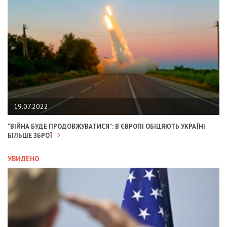
19.07.2022
"ВІЙНА БУДЕ ПРОДОВЖУВАТИСЯ": В ЄВРОПІ ОБІЦЯЮТЬ УКРАЇНІ
БІЛЬШЕ ЗБРОЇ
УВИДЕНО