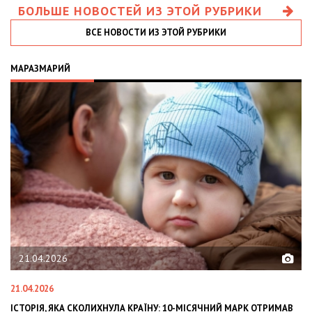
БОЛЬШЕ НОВОСТЕЙ ИЗ ЭТОЙ РУБРИКИ
ВСЕ НОВОСТИ ИЗ ЭТОЙ РУБРИКИ
МАРАЗМАРИЙ
21.04.2026
21.04.2026
02
ІСТОРІЯ, ЯКА СКОЛИХНУЛА КРАЇНУ: 10-МІСЯЧНИЙ МАРК ОТРИМАВ
OL