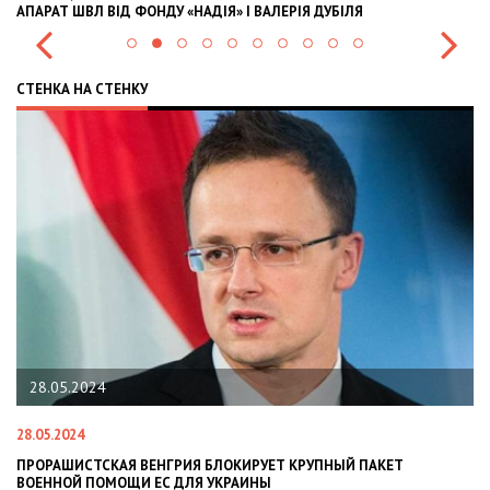
АПАРАТ ШВЛ ВІД ФОНДУ «НАДІЯ» І ВАЛЕРІЯ ДУБІЛЯ
IN
СТЕНКА НА СТЕНКУ
28.05.2024
28.05.2024
22
ПРОРАШИСТСКАЯ ВЕНГРИЯ БЛОКИРУЕТ КРУПНЫЙ ПАКЕТ
Н
ВОЕННОЙ ПОМОЩИ ЕС ДЛЯ УКРАИНЫ
СИ