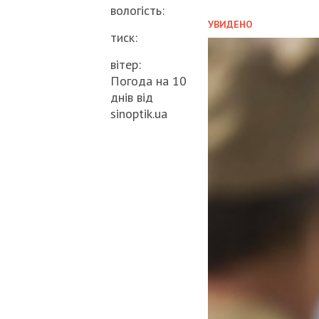
вологість:
УВИДЕНО
тиск:
вітер:
Погода на 10
днів від
sinoptik.ua