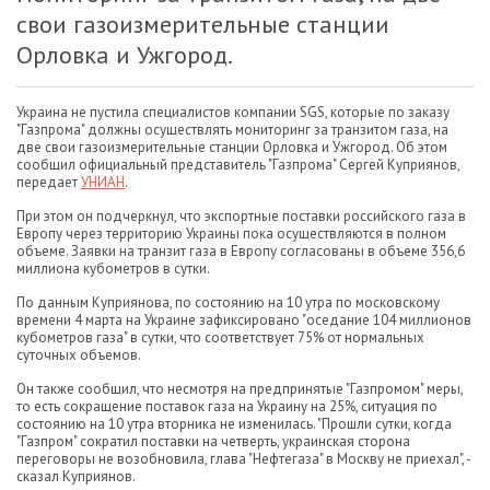
свои газоизмерительные станции
Орловка и Ужгород.
Украина не пустила специалистов компании SGS, которые по заказу
"Газпрома" должны осуществлять мониторинг за транзитом газа, на
две свои газоизмерительные станции Орловка и Ужгород. Об этом
сообщил официальный представитель "Газпрома" Сергей Куприянов,
передает
УНИАН
.
При этом он подчеркнул, что экспортные поставки российского газа в
Европу через территорию Украины пока осуществляются в полном
объеме. Заявки на транзит газа в Европу согласованы в объеме 356,6
миллиона кубометров в сутки.
По данным Куприянова, по состоянию на 10 утра по московскому
времени 4 марта на Украине зафиксировано "оседание 104 миллионов
кубометров газа" в сутки, что соответствует 75% от нормальных
суточных объемов.
Он также сообщил, что несмотря на предпринятые "Газпромом" меры,
то есть сокращение поставок газа на Украину на 25%, ситуация по
состоянию на 10 утра вторника не изменилась. "Прошли сутки, когда
"Газпром" сократил поставки на четверть, украинская сторона
переговоры не возобновила, глава "Нефтегаза" в Москву не приехал", -
сказал Куприянов.