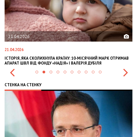
21.04.2026
21.04.2026
02
ІСТОРІЯ, ЯКА СКОЛИХНУЛА КРАЇНУ: 10-МІСЯЧНИЙ МАРК ОТРИМАВ
OL
АПАРАТ ШВЛ ВІД ФОНДУ «НАДІЯ» І ВАЛЕРІЯ ДУБІЛЯ
IN
СТЕНКА НА СТЕНКУ