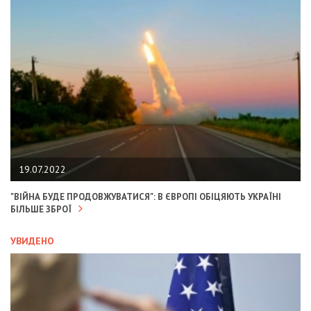
19.07.2022
"ВІЙНА БУДЕ ПРОДОВЖУВАТИСЯ": В ЄВРОПІ ОБІЦЯЮТЬ УКРАЇНІ
БІЛЬШЕ ЗБРОЇ
УВИДЕНО