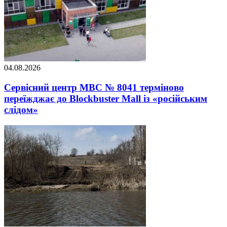
04.08.2026
Сервісний центр МВС № 8041 терміново
переїжджає до Blockbuster Mall із «російським
слідом»