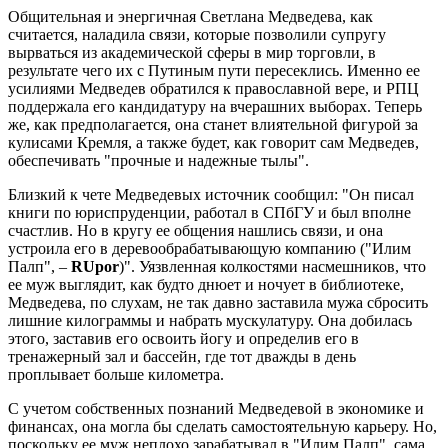
Общительная и энергичная Светлана Медведева, как
считается, наладила связи, которые позволили супругу
вырваться из академической сферы в мир торговли, в
результате чего их с Путиным пути пересеклись. Именно ее
усилиями Медведев обратился к православной вере, и РПЦ
поддержала его кандидатуру на вчерашних выборах. Теперь
же, как предполагается, она станет влиятельной фигурой за
кулисами Кремля, а также будет, как говорит сам Медведев,
обеспечивать "прочные и надежные тылы".
Близкий к чете Медведевых источник сообщил: "Он писал
книги по юриспруденции, работал в СПбГУ и был вполне
счастлив. Но в кругу ее общения нашлись связи, и она
устроила его в деревообрабатывающую компанию ("Илим
Палп", –
RUpor
)". Уязвленная колкостями насмешников, что
ее муж выглядит, как будто днюет и ночует в библиотеке,
Медведева, по слухам, не так давно заставила мужа сбросить
лишние килограммы и набрать мускулатуру. Она добилась
этого, заставив его освоить йогу и определив его в
тренажерный зал и бассейн, где тот дважды в день
проплывает больше километра.
С учетом собственных познаний Медведевой в экономике и
финансах, она могла бы сделать самостоятельную карьеру. Но,
поскольку ее муж неплохо зарабатывал в "Илим Палп", сама