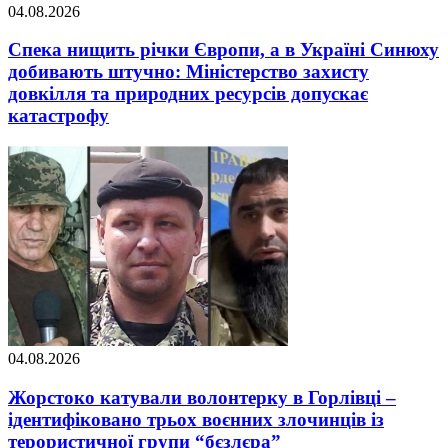
04.08.2026
Спека нищить річки Європи, а в Україні Синюху
добивають штучно: Міністерство захисту
довкілля та природних ресурсів допускає
катастрофу
04.08.2026
Жорстоко катували волонтерку в Горлівці –
ідентифіковано трьох воєнних злочинців із
терористичної групи “бєзлєра”