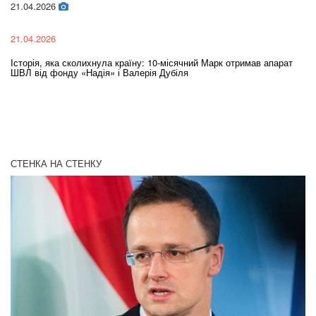
21.04.2026
02
21.04.2026
02
Історія, яка сколихнула країну: 10-місячний Марк отримав апарат
Ol
ШВЛ від фонду «Надія» і Валерія Дубіля
In
СТЕНКА НА СТЕНКУ