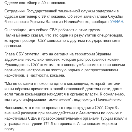
Одессе контейнер с 39 кг кокаина.
Сотрудники Государственной таможенной службы задержали в
Одессе контейнер с 39 кг кокаина. Об этом заявил глава Службы
безопасности Украины Валентин Наливайченко, сообщает
УНИАН
.
Он сообщил, что сейчас СБУ работает с этим грузом.
Наливайченко сказал, что это один из результатов спецоперации,
которую проводит СБУ совместно с другими государственными
органами.
Глава СБУ отметил, что на сегодня на территории Украины
задержаны несколько человек, которые распространяют кокаин.
Руководитель СБУ отметил, что спецслужба совместно со своими
партнерами настроена на жесткую борьбу с распространением
наркотиков, в частности, кокаина.
"Мы не оставим в покое ни одного кокаинщика, который тем или
иным образом причастен к такой незаконной деятельности, даже
если такие кокаинщики находятся в органах власти. К сожалению,
мы такую информацию также имеем", подчеркнул Наливайченко.
Напомним, что в июле прошлого года сотрудники СБУ, Службы
внешней разведки при взаимодействии с Агентством по борьбе с
наркотиками США и правоохранительными органами Турции изъяли
у гражданина Турции 174,5 кг героина в Ильичевском морском
порту.