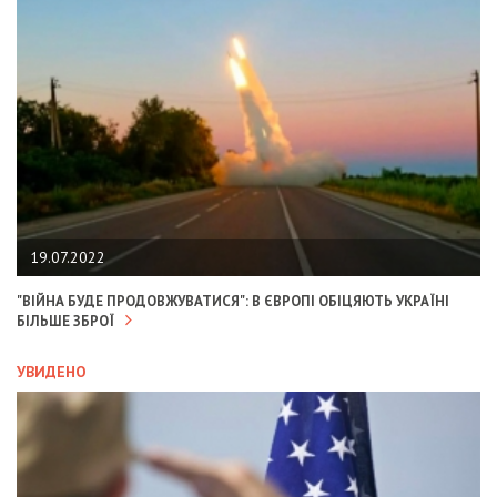
19.07.2022
"ВІЙНА БУДЕ ПРОДОВЖУВАТИСЯ": В ЄВРОПІ ОБІЦЯЮТЬ УКРАЇНІ
БІЛЬШЕ ЗБРОЇ
УВИДЕНО