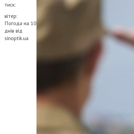
тиск:
вітер:
Погода на 10
днів від
sinoptik.ua