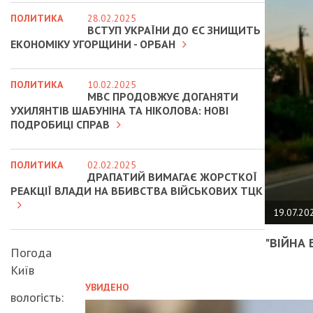
ПОЛИТИКА
28.02.2025
ВСТУП УКРАЇНИ ДО ЄС ЗНИЩИТЬ
ЕКОНОМІКУ УГОРЩИНИ - ОРБАН
ПОЛИТИКА
10.02.2025
МВС ПРОДОВЖУЄ ДОГАНЯТИ
УХИЛЯНТІВ ШАБУНІНА ТА НІКОЛОВА: НОВІ
ПОДРОБИЦІ СПРАВ
ПОЛИТИКА
02.02.2025
ДРАПАТИЙ ВИМАГАЄ ЖОРСТКОЇ
РЕАКЦІЇ ВЛАДИ НА ВБИВСТВА ВІЙСЬКОВИХ ТЦК
19.07.20
"ВІЙНА 
Погода
Київ
УВИДЕНО
вологість: