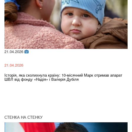
21.04.2026
02
21.04.2026
02
Історія, яка сколихнула країну: 10-місячний Марк отримав апарат
Ol
ШВЛ від фонду «Надія» і Валерія Дубіля
In
СТЕНКА НА СТЕНКУ