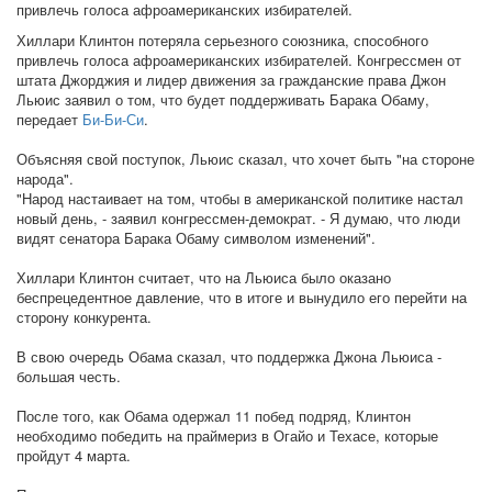
привлечь голоса афроамериканских избирателей.
Хиллари Клинтон потеряла серьезного союзника, способного
привлечь голоса афроамериканских избирателей. Конгрессмен от
штата Джорджия и лидер движения за гражданские права Джон
Льюис заявил о том, что будет поддерживать Барака Обаму,
передает
Би-Би-Си
.
Объясняя свой поступок, Льюис сказал, что хочет быть "на стороне
народа".
"Народ настаивает на том, чтобы в американской политике настал
новый день, - заявил конгрессмен-демократ. - Я думаю, что люди
видят сенатора Барака Обаму символом изменений".
Хиллари Клинтон считает, что на Льюиса было оказано
беспрецедентное давление, что в итоге и вынудило его перейти на
сторону конкурента.
В свою очередь Обама сказал, что поддержка Джона Льюиса -
большая честь.
После того, как Обама одержал 11 побед подряд, Клинтон
необходимо победить на праймериз в Огайо и Техасе, которые
пройдут 4 марта.