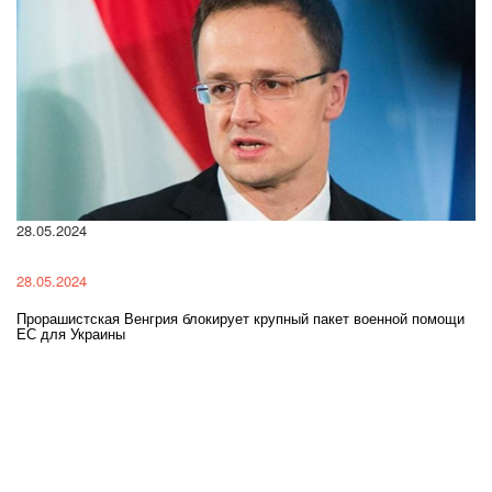
28.05.2024
22
28.05.2024
22
Прорашистская Венгрия блокирует крупный пакет военной помощи
На
ЕС для Украины
ра