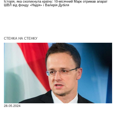
Історія, яка сколихнула країну: 10-місячний Марк отримав апарат
Ol
ШВЛ від фонду «Надія» і Валерія Дубіля
In
СТЕНКА НА СТЕНКУ
28.05.2024
22