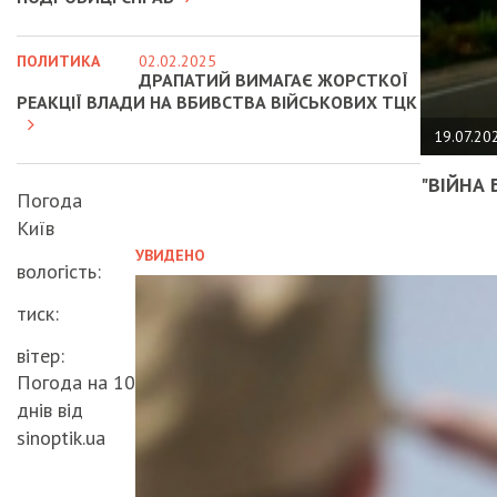
ПОЛИТИКА
02.02.2025
ДРАПАТИЙ ВИМАГАЄ ЖОРСТКОЇ
РЕАКЦІЇ ВЛАДИ НА ВБИВСТВА ВІЙСЬКОВИХ ТЦК
19.07.20
"ВІЙНА 
Погода
Київ
УВИДЕНО
вологість:
тиск:
вітер:
Погода на 10
днів від
sinoptik.ua