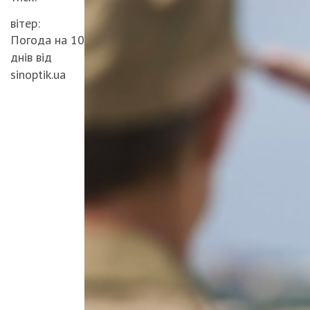
вітер:
Погода на 10
днів від
sinoptik.ua