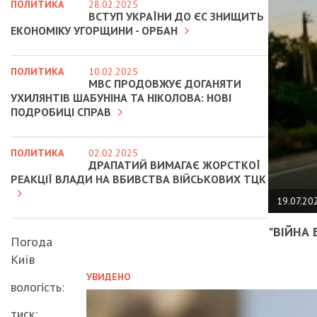
ПОЛИТИКА
28.02.2025
ВСТУП УКРАЇНИ ДО ЄС ЗНИЩИТЬ
ЕКОНОМІКУ УГОРЩИНИ - ОРБАН
ПОЛИТИКА
10.02.2025
МВС ПРОДОВЖУЄ ДОГАНЯТИ
УХИЛЯНТІВ ШАБУНІНА ТА НІКОЛОВА: НОВІ
ПОДРОБИЦІ СПРАВ
ПОЛИТИКА
02.02.2025
ДРАПАТИЙ ВИМАГАЄ ЖОРСТКОЇ
РЕАКЦІЇ ВЛАДИ НА ВБИВСТВА ВІЙСЬКОВИХ ТЦК
19.07.20
"ВІЙНА 
Погода
Київ
УВИДЕНО
вологість:
тиск: