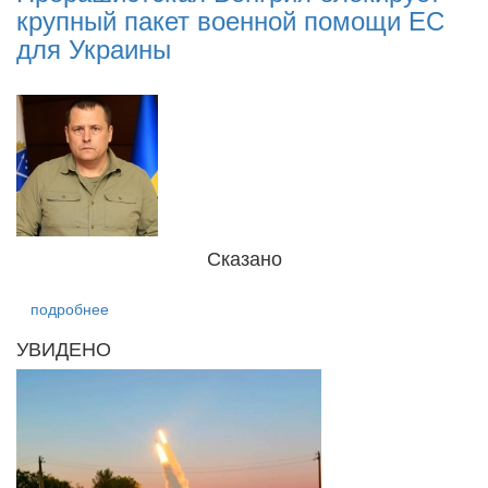
крупный пакет военной помощи ЕС
п
і
для Украины
р
Сказано
подробнее
УВИДЕНО