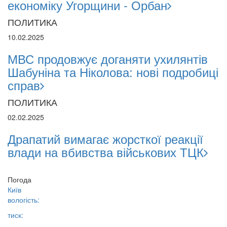
економіку Угорщини - Орбан
ПОЛИТИКА
10.02.2025
МВС продовжує доганяти ухилянтів
Шабуніна та Ніколова: нові подробиці
справ
ПОЛИТИКА
02.02.2025
Драпатий вимагає жорсткої реакції
влади на вбивства військових ТЦК
Погода
Київ
вологість:
тиск: