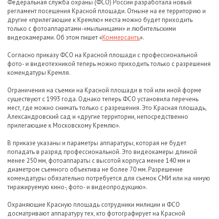
Федеральная служба охраны (ФСО) России разработала новый
регламент посещения Красной площади. Отныне на ее территорию и
другие «прилегающие к Кремлю» места можно будет приходить
только с фотоаппаратами-«мыльницами» и любительскими
видеокамерами. Об этом пишет «
Коммерсантъ
».
Согласно приказу ФСО на Красной площади с профессиональной
фото- и видеотехникой теперь можно приходить только с разрешения
комендатуры Кремля.
Ограничения на съемки на Красной площади в той или иной форме
существуют с 1993 года. Однако теперь ФСО установила перечень
мест, где можно снимать только с разрешения. Это Красная площадь,
Александровский сад и «другие территории, непосредственно
прилегающие к Московскому Кремлю».
В приказе указаны и параметры аппаратуры, которая не будет
попадать в разряд профессиональной. Это видеокамеры длиной
менее 250 мм, фотоаппараты с высотой корпуса менее 140 мм и
диаметром съемного объектива не более 70 мм. Разрешение
комендатуры обязательно потребуется для съемок СМИ или на «иную
тиражируемую кино-, фото- и видеопродукцию».
Охраняющие Красную площадь сотрудники милиции и ФСО
досматривают аппаратуру тех, кто фотографирует на Красной