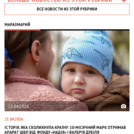
ВСЕ НОВОСТИ ИЗ ЭТОЙ РУБРИКИ
МАРАЗМАРИЙ
21.04.2026
21.04.2026
02
ІСТОРІЯ, ЯКА СКОЛИХНУЛА КРАЇНУ: 10-МІСЯЧНИЙ МАРК ОТРИМАВ
OL
АПАРАТ ШВЛ ВІД ФОНДУ «НАДІЯ» І ВАЛЕРІЯ ДУБІЛЯ
IN