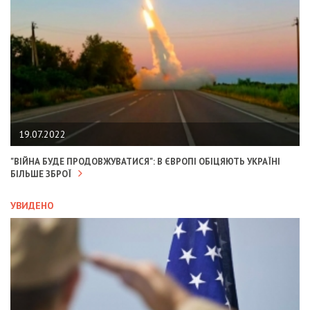
19.07.2022
"ВІЙНА БУДЕ ПРОДОВЖУВАТИСЯ": В ЄВРОПІ ОБІЦЯЮТЬ УКРАЇНІ
БІЛЬШЕ ЗБРОЇ
УВИДЕНО