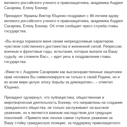
великого российского ученого и правозащитника, академика Андрея
Сахарова, Елену Боннер
Президент Украины Виктор Ющенко поздравил с 85-летием вдову
великого российского ученого и правозащитника, академика Андрея
Сахарова, Елену Боннер. Об этом сообщает пресс-служба главы
государства.
«Вы всегда поражали меня своим непреодолимым характером,
чувством собственного достоинства и жизненной силой. Репрессии,
военные и фронтовые годы, испытания, которые выпали на Вашу
судьбу, не сломили Вас», – идет речь в поздравлении главы
государства.
«Вместе с Андреем Сахаровим как высоконравственные защитники
прав человека Вы символизируете не только в своей Родине, но и
во всем мире целую эпоху борьбы за демократию», – отметил
Ющенко.
Президент одчеркнул, что публицистика, общественная и
миротворческая деятельность Боннер, что направлены на создание
гражданского общества, не только заслуживают на высокое
уважение, но и являются важным наследством для грядущих
поколений. «Примите мое личное самое глубокое уважение за
Вашу стойку гражданскую позицию, за поддержку правозащитного