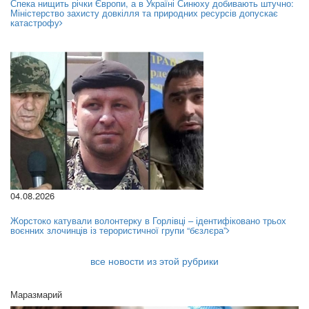
Спека нищить річки Європи, а в Україні Синюху добивають штучно:
Міністерство захисту довкілля та природних ресурсів допускає
катастрофу
04.08.2026
Жорстоко катували волонтерку в Горлівці – ідентифіковано трьох
воєнних злочинців із терористичної групи “бєзлєра”
все новости из этой рубрики
Маразмарий