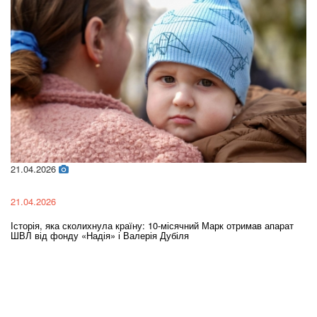
21.04.2026
02
21.04.2026
02
Історія, яка сколихнула країну: 10-місячний Марк отримав апарат
Ol
ШВЛ від фонду «Надія» і Валерія Дубіля
In