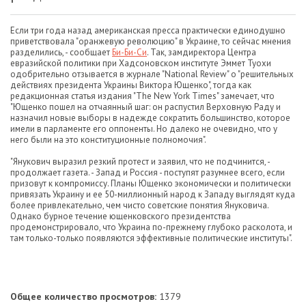
Если три года назад американская пресса практически единодушно
приветствовала "оранжевую революцию" в Украине, то сейчас мнения
разделились, - сообщает
Би-Би-Си
. Так, замдиректора Центра
евразийской политики при Хадсоновском институте Эммет Туохи
одобрительно отзывается в журнале "National Review" о "решительных
действиях президента Украины Виктора Ющенко", тогда как
редакционная статья издания "The New York Times" замечает, что
"Ющенко пошел на отчаянный шаг: он распустил Верховную Раду и
назначил новые выборы в надежде сократить большинство, которое
имели в парламенте его оппоненты. Но далеко не очевидно, что у
него были на это конституционные полномочия".
"Янукович выразил резкий протест и заявил, что не подчинится, -
продолжает газета. - Запад и Россия - поступят разумнее всего, если
призовут к компромиссу. Планы Ющенко экономически и политически
привязать Украину и ее 50-миллионный народ к Западу выглядят куда
более привлекательно, чем чисто советские понятия Януковича.
Однако бурное течение ющенковского президентства
продемонстрировало, что Украина по-прежнему глубоко расколота, и
там только-только появляются эффективные политические институты".
Общее количество просмотров:
1379