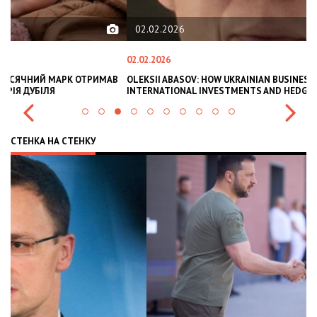
02.02.2026
02.02.2026
11
В
OLEKSII ABASOV: HOW UKRAINIAN BUSINESSES CAN ATTRACT
В
INTERNATIONAL INVESTMENTS AND HEDGE RISKS DURING WAR
В
СТЕНКА НА СТЕНКУ