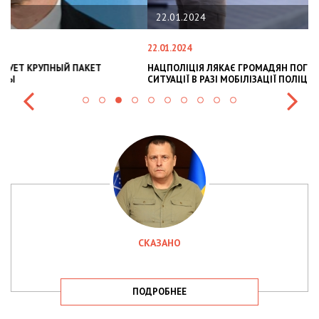
22.01.2024
22.01.2024
28
НАЦПОЛІЦІЯ ЛЯКАЄ ГРОМАДЯН ПОГІРШЕННЯМ КРИМІНОГЕННОЇ
У
СИТУАЦІЇ В РАЗІ МОБІЛІЗАЦІЇ ПОЛІЦІЯНТІВ НА ВІЙНУ
С
СКАЗАНО
ПОДРОБНЕЕ