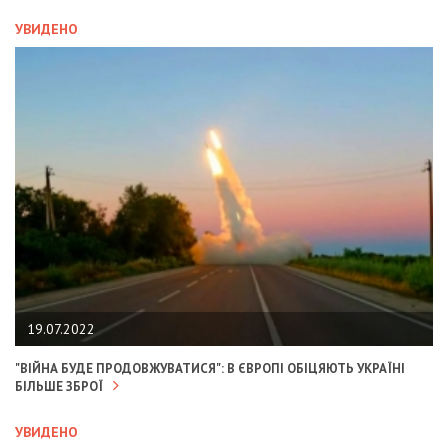
УВИДЕНО
19.07.2022
"ВІЙНА БУДЕ ПРОДОВЖУВАТИСЯ": В ЄВРОПІ ОБІЦЯЮТЬ УКРАЇНІ
БІЛЬШЕ ЗБРОЇ
УВИДЕНО