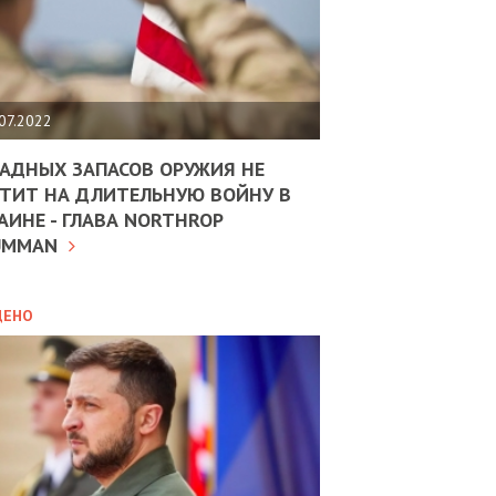
ЩИТЬ
НОМІКУ
РЩИНИ
07.2022
АН
АДНЫХ ЗАПАСОВ ОРУЖИЯ НЕ
ТИТ НА ДЛИТЕЛЬНУЮ ВОЙНУ В
АИНЕ - ГЛАВА NORTHROP
ИТИКА
10.02.2025
UMMAN
МВС
ДОВЖУЄ
АНЯТИ
ЛЯНТІВ
ДЕНО
УНІНА
ОЛОВА:
І
РОБИЦІ
АВ