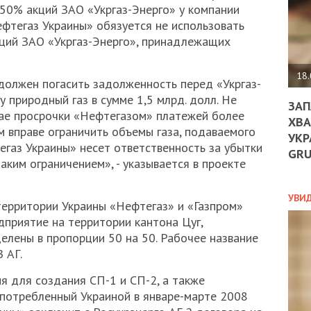
ДО
 50% акций ЗАО «Укргаз-Энерго» у компании
ЄС
ефтегаз Украины» обязуется не использовать
ЗНИ
ций ЗАО «Укргаз-Энерго», принадлежащих
ЕКО
УГО
-
18.
должен погасить задолженность перед «Укргаз-
ОРБ
у природный газ в сумме 1,5 млрд. долл. Не
ЗАП
чае просрочки «Нефтегазом» платежей более
ХВА
м вправе ограничить объемы газа, подаваемого
УКР
ПОЛ
егаз Украины» несет ответственность за убытки
GR
аким ограничением», - указывается в проекте
ПРО
ДОГ
УХИ
УВИ
территории Украины «Нефтегаз» и «Газпром»
ШАБ
приятие на территории кантона Цуг,
ТА
елены в пропорции 50 на 50. Рабочее название
НІК
НОВ
 АГ.
ПОД
СПР
я для создания СП-1 и СП-2, а также
 потребленный Украиной в январе-марте 2008