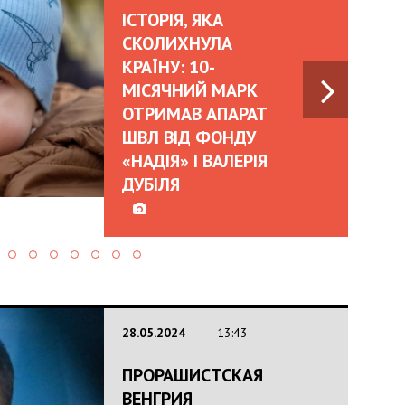
ІСТОРІЯ, ЯКА
СКОЛИХНУЛА
КРАЇНУ: 10-
МІСЯЧНИЙ МАРК
ОТРИМАВ АПАРАТ
ШВЛ ВІД ФОНДУ
«НАДІЯ» І ВАЛЕРІЯ
ДУБІЛЯ
28.05.2024
13:43
ПРОРАШИСТСКАЯ
ВЕНГРИЯ