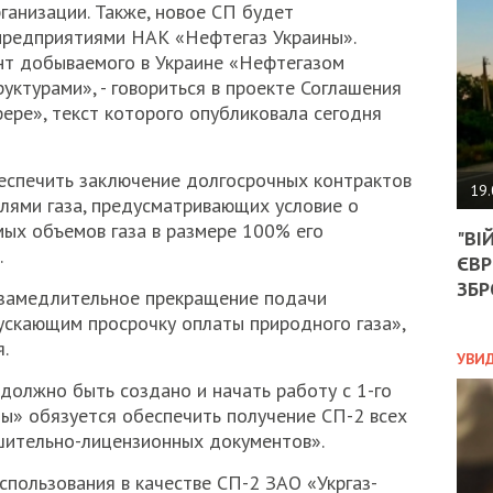
АГЕ
анизации. Также, новое СП будет
УГО
предприятиями НАК «Нефтегаз Украины».
РОЗ
нт добываемого в Украине «Нефтегазом
НА
ктурами», - говориться в проекте Соглашения
ЗАК
ере», текст которого опубликовала сегодня
еспечить заключение долгосрочных контрактов
ЭКО
19.
лями газа, предусматривающих условие о
ТРА
ых объемов газа в размере 100% его
"ВІ
ОБГ
.
ЄВР
СКА
САН
ЗБР
езамедлительное прекращение подачи
ПРО
ускающим просрочку оплаты природного газа»,
“ПІ
.
ПОТ
УВИ
должно быть создано и начать работу с 1-го
ны» обязуется обеспечить получение СП-2 всех
ПОЛ
шительно-лицензионных документов».
УКР
пользования в качестве СП-2 ЗАО «Укргаз-