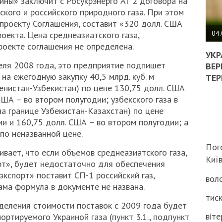
ины» заключит с Росукрэнерго АГ 2 договора на
ского и российского природного газа. При этом
ПОЛ
 проекту Соглашения, составит «320 долл. США
ВИМ
04.
 проекта. Цена среднеазиатского газа,
ЖОР
роекте соглашения не определена.
РЕА
УКР
ВЛА
еля 2008 года, это предприятие подпишет
ВЕР
НА
на ежегодную закупку 40,5 млрд. куб. м
ТЕР
ВБИ
менистан-Узбекистан) по цене 130,75 долл. США
ВІЙ
США – во втором полугодии; узбекского газа в
ТЦК
на границе Узбекистан-Казахстан) по цене
и и 160,75 долл. США – во втором полугодии; а
 по неназванной цене.
Пог
вает, что если объемов среднеазиатского газа,
Киї
рт», будет недостаточно для обеспечения
экспорт» поставит СП-1 российский газ,
воло
ама формула в документе не названа.
тиск
деления стоимости поставок с 2009 года будет
віте
ортируемого Украиной газа (пункт 3.1., подпункт