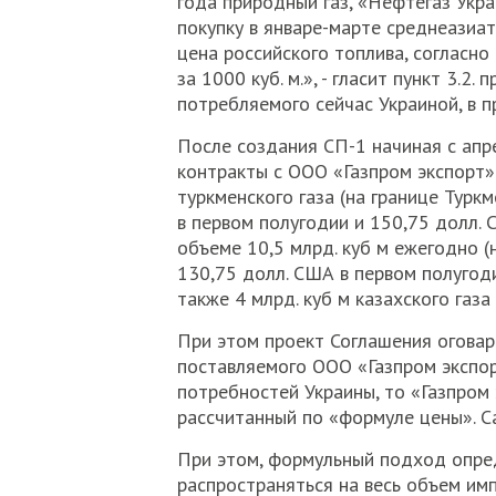
года природный газ, «Нефтегаз Укра
покупку в январе-марте среднеазиат
цена российского топлива, согласно
за 1000 куб. м.», - гласит пункт 3.2.
потребляемого сейчас Украиной, в п
После создания СП-1 начиная с апр
контракты с ООО «Газпром экспорт» 
туркменского газа (на границе Турк
в первом полугодии и 150,75 долл. 
объеме 10,5 млрд. куб м ежегодно (
130,75 долл. США в первом полугоди
также 4 млрд. куб м казахского газа
При этом проект Соглашения оговари
поставляемого ООО «Газпром экспо
потребностей Украины, то «Газпром 
рассчитанный по «формуле цены». С
При этом, формульный подход опре
распространяться на весь объем имп