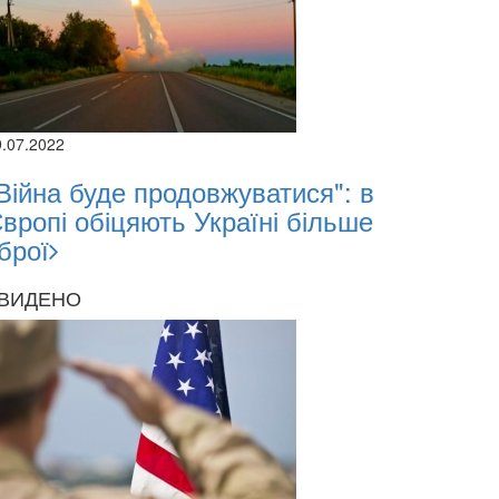
9.07.2022
Війна буде продовжуватися": в
вропі обіцяють Україні більше
брої
ВИДЕНО