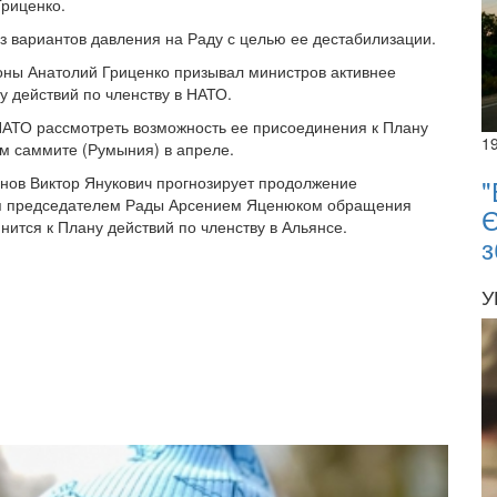
Гриценко.
з вариантов давления на Раду с целью ее дестабилизации.
оны Анатолий Гриценко призывал министров активнее
 действий по членству в НАТО.
НАТО рассмотреть возможность ее присоединения к Плану
1
ом саммите (Румыния) в апреле.
нов Виктор Янукович прогнозирует продолжение
"
ия председателем Рады Арсением Яценюком обращения
Є
нится к Плану действий по членству в Альянсе.
з
У