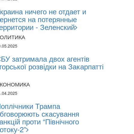
ii Abasov: How Ukrainian Businesses Can A
краина ничего не отдает и
tments and Hedge Risks During War
ернется на потерянные
ерритории - Зеленский
ОЛИТИКА
9.05.2025
БУ затримала двох агентів
горської розвідки на Закарпатті
КОНОМИКА
4.04.2025
оплічники Трампа
бговорюють скасування
анкцій проти “Північного
отоку-2”