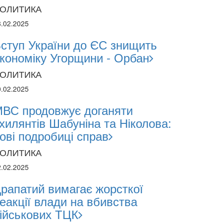
ОЛИТИКА
8.02.2025
ступ України до ЄС знищить
кономіку Угорщини - Орбан
2024
ОЛИТИКА
1.2024
0.02.2025
ВС продовжує доганяти
поліція лякає громадян погіршенням крим
хилянтів Шабуніна та Ніколова:
 мобілізації поліціянтів на війну
ові подробиці справ
ОЛИТИКА
2.02.2025
рапатий вимагає жорсткої
еакції влади на вбивства
ійськових ТЦК