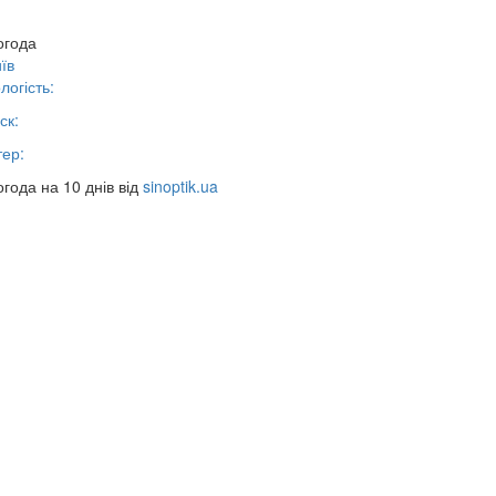
огода
їв
логість:
ск:
тер:
года на 10 днів від
sinoptik.ua