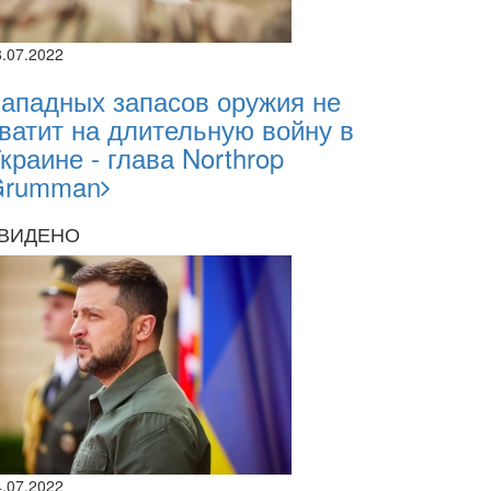
8.07.2022
ападных запасов оружия не
ватит на длительную войну в
краине - глава Northrop
Grumman
ВИДЕНО
26
2026
4.07.2022