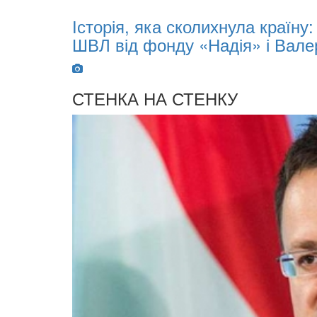
Історія, яка сколихнула країну:
ШВЛ від фонду «Надія» і Валері
СТЕНКА НА СТЕНКУ