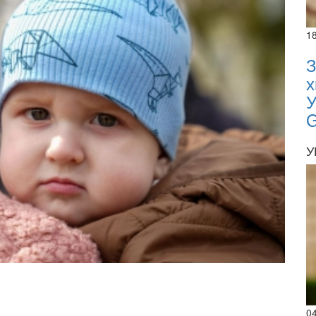
1
З
х
У
У
02.02.20
02.02.
07:00
0