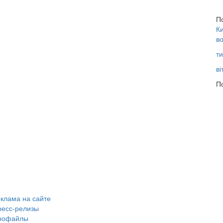
П
Ки
во
ти
ві
По
клама на сайте
ресс-релизы
рофайлы