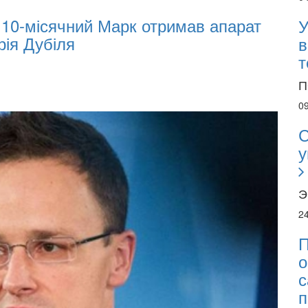
 10-місячний Марк отримав апарат
Oleks
У
я Дубіля
Inves
в
т
П
0
С
у
Э
2
П
о
с
п